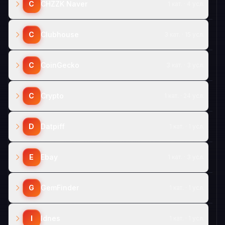
C
CHZZK Naver
1 кат. · 4 усл.
C
Clubhouse
3 кат. · 15 усл.
C
CoinGecko
3 кат. · 3 усл.
C
Crypto
1 кат. · 24 усл.
D
Datpiff
1 кат. · 1 усл.
E
Ebay
1 кат. · 3 усл.
G
GemFinder
1 кат. · 1 усл.
I
Idnes
1 кат. · 1 усл.