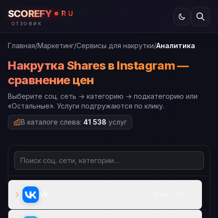
SCOREFY
RU
ОТЗОВИК
Главная
/
Маркетинг
/
Сервисы для накрутки
/
Аналитика
Накрутка Shares в Instagram —
сравнение цен
Выберите соц. сеть → категорию → подкатегорию или
«Остальные». Услуги подгружаются по клику.
В каталоге слева:
41 538
услуг
VK
18 кат. · 562 усл.