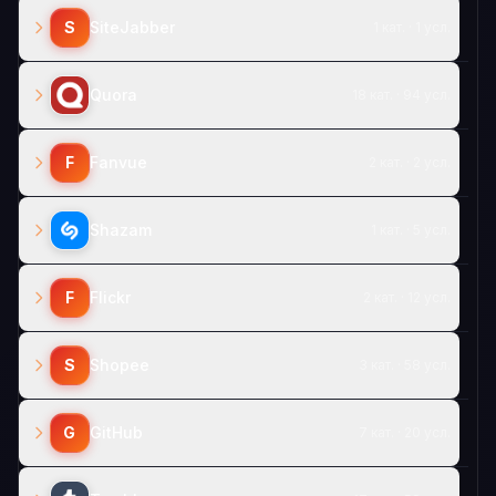
S
SiteJabber
1 кат. · 1 усл.
Quora
18 кат. · 94 усл.
F
Fanvue
2 кат. · 2 усл.
Shazam
1 кат. · 5 усл.
F
Flickr
2 кат. · 12 усл.
S
Shopee
3 кат. · 58 усл.
G
GitHub
7 кат. · 20 усл.