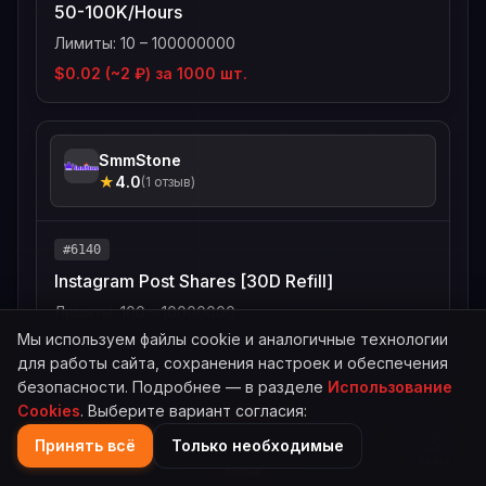
50-100K/Hours
Лимиты: 10 – 100000000
$0.02 (~2 ₽) за 1000 шт.
SmmStone
★
4.0
(1 отзыв)
#6140
Instagram Post Shares [30D Refill]
Лимиты: 100 – 10000000
Мы используем файлы cookie и аналогичные технологии
$0.04 (~3 ₽) за 1000 шт.
для работы сайта, сохранения настроек и обеспечения
безопасности. Подробнее — в разделе
Использование
Cookies
. Выберите вариант согласия:
JustAnotherPanel
Принять всё
Только необходимые
★
3.0
(1 отзыв)
Главная
Каталог
Поиск
Войти
Отзыв