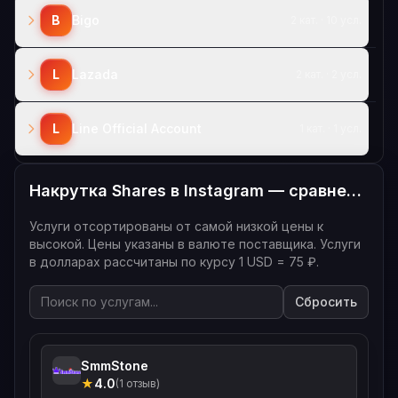
B
Bigo
2 кат. · 10 усл.
L
Lazada
2 кат. · 2 усл.
L
Line Official Account
1 кат. · 1 усл.
Накрутка Shares в Instagram — сравнение цен — все услуги
Услуги отсортированы от самой низкой цены к
высокой. Цены указаны в валюте поставщика. Услуги
в долларах рассчитаны по курсу 1 USD = 75 ₽.
Сбросить
SmmStone
★
4.0
(1 отзыв)