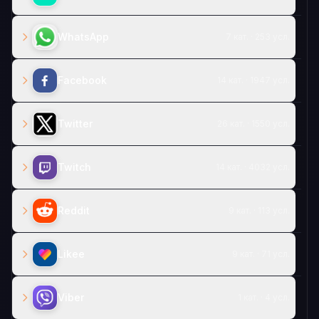
WhatsApp
7 кат. · 253 усл.
Facebook
14 кат. · 1947 усл.
Twitter
26 кат. · 1550 усл.
Twitch
14 кат. · 4032 усл.
Reddit
9 кат. · 113 усл.
Likee
9 кат. · 71 усл.
Viber
1 кат. · 4 усл.