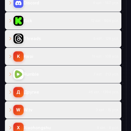
Discord
9 кат. · 147 усл.
Kick
12 кат. · 804 усл.
Threads
6 кат. · 128 усл.
K
Kwai
19 кат. · 108 усл.
Rumble
7 кат. · 213 усл.
Д
Другие
46 кат. · 1394 усл.
W
W.tv
3 кат. · 15 усл.
X
Xiaohongshu
8 кат. · 8 усл.