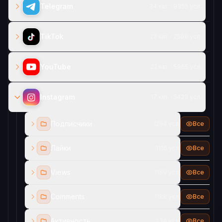
Telegram
34 кат. · 9355 усл.
TikTok
23 кат. · 2509 усл.
YouTube
22 кат. · 5965 усл.
Instagram
17 кат. · 5423 усл.
Подписчики
1294 усл.
Все
Лайки
1116 усл.
Все
Views
1169 усл.
Все
Comments
1188 усл.
Все
Активность
234 усл.
Все