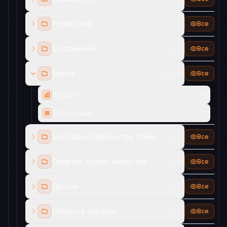
Profile Visits
81 усл.
Все
Сохранения
96 усл.
Все
Shares
141 усл.
Все
Репост
60
Остальные
83
Live Видео Просмотры Лайки Комментарии
11 усл.
Все
Отметки других аккаунтов
39 усл.
Все
Другое
22 усл.
Все
Ответы в опросах
13 усл.
Все