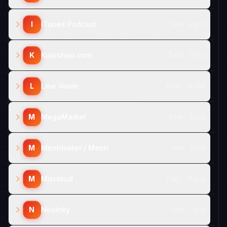
I
iTunes Podcast
1 кат. · 2 усл.
K
Kuaishou.com
2 кат. · 2 усл.
L
Line Voom
6 кат. · 12 усл.
M
MegaMarket
2 кат. · 2 усл.
M
Mentimeter / Menti
1 кат. · 1 усл.
M
Mixcloud
7 кат. · 10 усл.
N
Novinky
1 кат. · 1 усл.