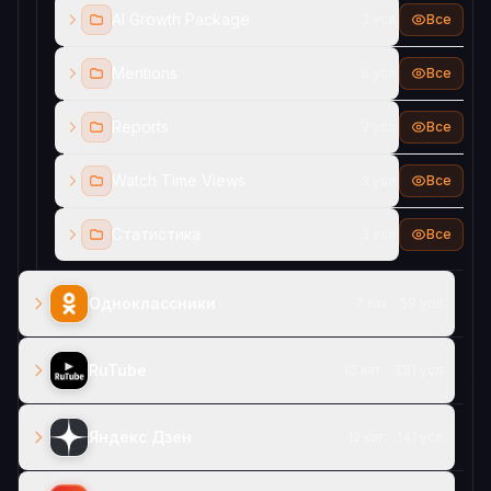
AI Growth Package
3 усл.
Все
Mentions
8 усл.
Все
Reports
2 усл.
Все
Watch Time Views
3 усл.
Все
Статистика
3 усл.
Все
Одноклассники
7 кат. · 59 усл.
RuTube
13 кат. · 381 усл.
Яндекс Дзен
12 кат. · 141 усл.