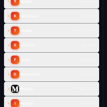
Y
Yandex
4 кат. · 4 усл.
К
КиноПоиск
1 кат. · 2 усл.
Т
Трафик
9 кат. · 2509 усл.
O
OnlyFans
2 кат. · 3 усл.
F
Fansly
2 кат. · 3 усл.
D
Dexscreener
2 кат. · 25 усл.
Medium
9 кат. · 46 усл.
I
InsightX
1 кат. · 1 усл.