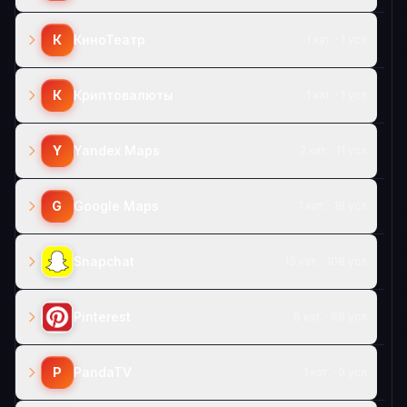
К
КиноТеатр
1 кат. · 1 усл.
К
Криптовалюты
1 кат. · 1 усл.
Y
Yandex Maps
2 кат. · 11 усл.
G
Google Maps
1 кат. · 18 усл.
Snapchat
13 кат. · 108 усл.
Pinterest
6 кат. · 68 усл.
P
PandaTV
1 кат. · 9 усл.