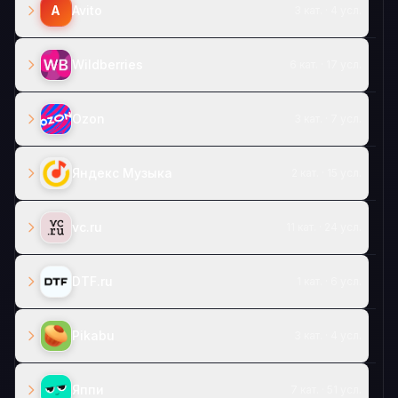
A
Avito
3 кат. · 4 усл.
Wildberries
6 кат. · 17 усл.
Ozon
3 кат. · 7 усл.
Яндекс Музыка
2 кат. · 15 усл.
vc.ru
11 кат. · 24 усл.
DTF.ru
1 кат. · 6 усл.
Pikabu
3 кат. · 4 усл.
Яппи
7 кат. · 51 усл.