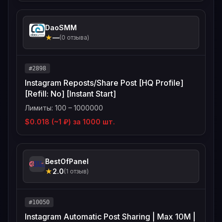
DaoSMM
★
—
(0 отзыва)
#2898
Instagram Reposts/Share Post [HQ Profile]
[Refill: No] [Instant Start]
Лимиты: 100 – 1000000
$0.018 (~1 ₽) за 1000 шт.
BestOfPanel
★
2.0
(1 отзыв)
#10050
Instagram Automatic Post Sharing | Max 10M |