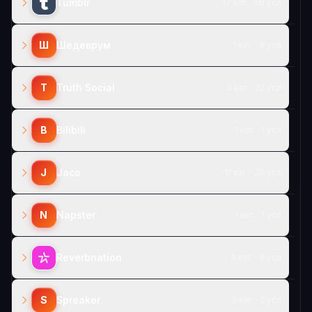
Tumblr
17 кат. · 58 усл.
Ш
Шедеврум
1 кат. · 9 усл.
T
Truth Social
3 кат. · 22 усл.
B
Bilibili
1 кат. · 1 усл.
J
Jaco
11 кат. · 20 усл.
N
Napster
1 кат. · 1 усл.
Reverbnation
8 кат. · 8 усл.
S
Spreaker
2 кат. · 2 усл.