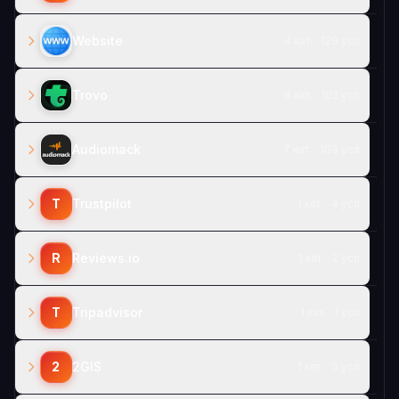
Website
4 кат. · 129 усл.
Trovo
8 кат. · 102 усл.
Audiomack
7 кат. · 103 усл.
T
Trustpilot
1 кат. · 4 усл.
R
Reviews.io
1 кат. · 2 усл.
T
Tripadvisor
1 кат. · 1 усл.
2
2GIS
1 кат. · 3 усл.