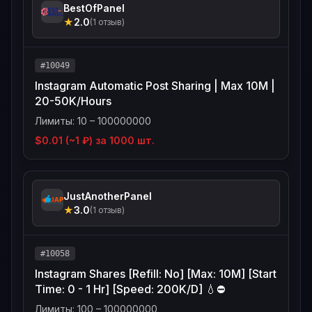
BestOfPanel
★
2.0
(1 отзыв)
#10049
Instagram Automatic Post Sharing | Max 10M |
20-50K/Hours
Лимиты: 10 – 100000000
$0.01 (~1 ₽) за 1000 шт.
JustAnotherPanel
★
3.0
(1 отзыв)
#10058
Instagram Shares [Refill: No] [Max: 10M] [Start
Time: 0 - 1 Hr] [Speed: 200K/D] 💧⛔️
Лимиты: 100 – 100000000