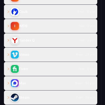
Coub
4 кат. · 11 усл.
I
IMDB
1 кат. · 2 усл.
Yandex Q
1 кат. · 2 усл.
Vimeo
6 кат. · 23 усл.
Fiverr
1 кат. · 6 усл.
Max
15 кат. · 93 усл.
Steam
7 кат. · 50 усл.