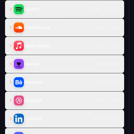
Spotify
16 кат. · 2000 усл.
SoundCloud
9 кат. · 82 усл.
Apple Music
3 кат. · 20 усл.
Deezer
5 кат. · 62 усл.
Behance
5 кат. · 16 усл.
Dribbble
3 кат. · 17 усл.
LinkedIn
38 кат. · 170 усл.