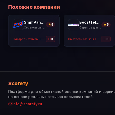
Похожие компании
SmmPanelUS
BoostTelega
★
5
★
5
Сервисы для накрутки
Сервисы для накрутки
Смотреть отзывы
3
Смотреть отзывы
3
Scorefy
Платформа для объективной оценки компаний и серви
на основе реальных отзывов пользователей.
info@scorefy.ru