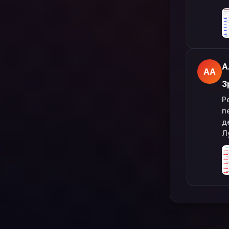
А
АА
З
Р
п
д
Л