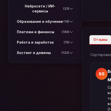
Нейросети / ИИ-
(23)
сервисы
Образование и обучение
(18)
Платежи и финансы
(183)
Отзывы
Работа и заработок
(15)
Хостинг и домены
(122)
Сортировка
В
ВЯ
М
С
в
т
в
О