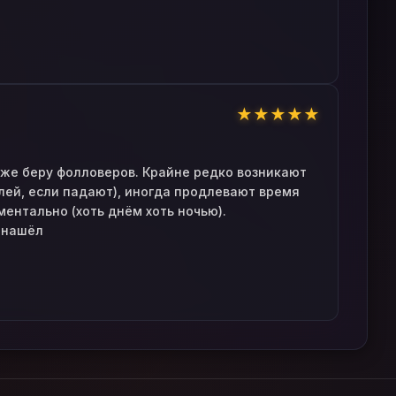
★
★
★
★
★
кже беру фолловеров. Крайне редко возникают
лей, если падают), иногда продлевают время
ентально (хоть днём хоть ночью).
 нашёл