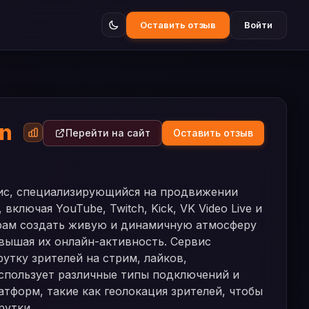
Оставить отзыв
Войти
on
Перейти на сайт
Оставить отзыв
вис, специализирующийся на продвижении
ключая YouTube, Twitch, Kick, VK Video Live и
ерам создать живую и динамичную атмосферу
овышая их онлайн-активность. Сервис
утку зрителей на стрим, лайков,
использует различные типы подключений и
тформ, такие как геолокация зрителей, чтобы
рутки.