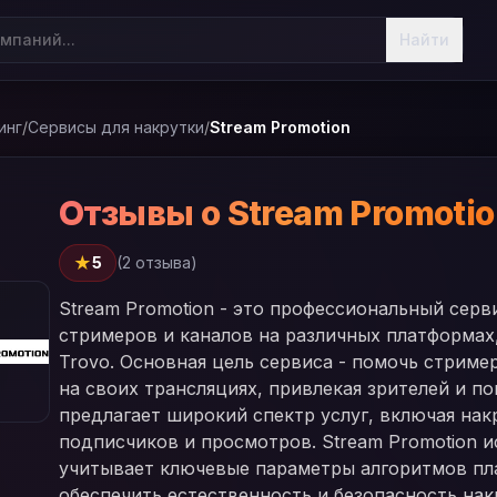
Найти
инг
/
Сервисы для накрутки
/
Stream Promotion
Отзывы о Stream Promoti
★
5
(2 отзыва)
Stream Promotion - это профессиональный сер
стримеров и каналов на различных платформах, в
Trovo. Основная цель сервиса - помочь стрим
на своих трансляциях, привлекая зрителей и п
предлагает широкий спектр услуг, включая накр
подписчиков и просмотров. Stream Promotion 
учитывает ключевые параметры алгоритмов пла
обеспечить естественность и безопасность нак