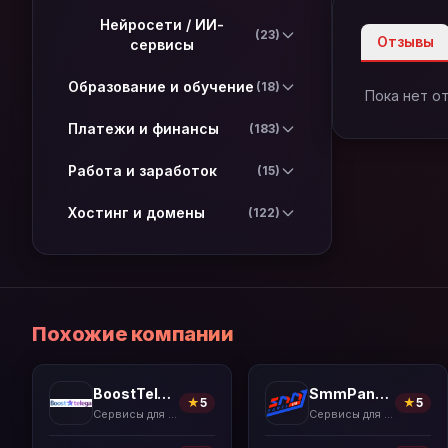
Нейросети / ИИ-
(23)
Отзывы
сервисы
Образование и обучение
(18)
Пока нет о
Платежи и финансы
(183)
Работа и заработок
(15)
Хостинг и домены
(122)
Похожие компании
BoostTelega
SmmPanelUS
★
5
★
5
Сервисы для накрутки
Сервисы для накрутки