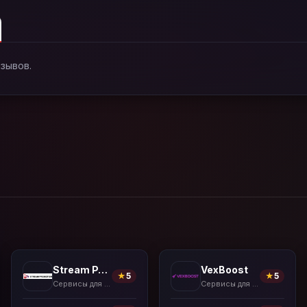
тзывов.
Stream Promotion
VexBoost
★
5
★
5
Сервисы для накрутки
Сервисы для накрутки