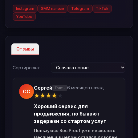
Instagram
SMM панель
Telegram
TikTok
YouTube
Отзывы
Сортировка:
Сергей
6 месяцев назад
Гость
СС
★
★
★
★
★
Хороший сервис для
продвижения, но бывают
задержки со стартом услуг
Пользуюсь Soc Proof уже несколько
месяцев и в целом остался доволен.