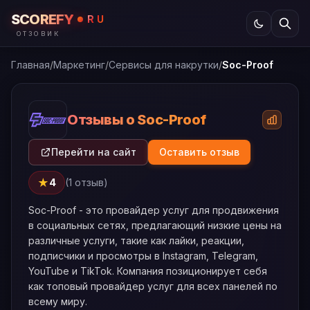
SCOREFY
RU
ОТЗОВИК
Главная
/
Маркетинг
/
Сервисы для накрутки
/
Soc-Proof
Отзывы о Soc-Proof
Перейти на сайт
Оставить отзыв
★
4
(1 отзыв)
Soc-Proof - это провайдер услуг для продвижения
в социальных сетях, предлагающий низкие цены на
различные услуги, такие как лайки, реакции,
подписчики и просмотры в Instagram, Telegram,
YouTube и TikTok. Компания позиционирует себя
как топовый провайдер услуг для всех панелей по
всему миру.