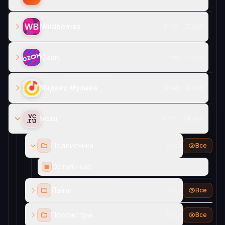
Wildberries
6 кат. · 17 усл.
Ozon
3 кат. · 7 усл.
Яндекс Музыка
2 кат. · 15 усл.
vc.ru
11 кат. · 24 усл.
Подписчики
3 усл.
Все
Остальные
3
Лайки
4 усл.
Все
Просмотры
5 усл.
Все