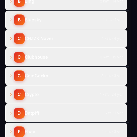
B
Bing
2 кат. · 14 усл.
B
Bluesky
1 кат. · 1 усл.
C
CHZZK Naver
1 кат. · 4 усл.
C
Clubhouse
3 кат. · 15 усл.
C
CoinGecko
3 кат. · 3 усл.
C
Crypto
1 кат. · 24 усл.
D
Datpiff
1 кат. · 1 усл.
E
Ebay
1 кат. · 3 усл.