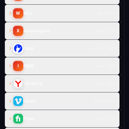
W
W.tv
3 кат. · 15 усл.
X
Xiaohongshu
8 кат. · 8 усл.
Coub
4 кат. · 11 усл.
I
IMDB
1 кат. · 2 усл.
Yandex Q
1 кат. · 2 усл.
Vimeo
6 кат. · 23 усл.
Fiverr
1 кат. · 6 усл.