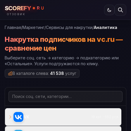
SCOREFY
RU
ОТЗОВИК
Главная
/
Маркетинг
/
Сервисы для накрутки
/
Аналитика
Накрутка подписчиков на vc.ru —
сравнение цен
Выберите соц. сеть → категорию → подкатегорию или
«Остальные». Услуги подгружаются по клику.
В каталоге слева:
41 538
услуг
VK
18 кат. · 562 усл.