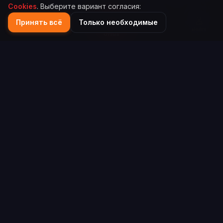
Cookies
. Выберите вариант согласия:
Принять всё
Только необходимые
Главная
Каталог
Поиск
Войти
Отзыв
Scorefy
Платформа для объективной оценки компаний и
сервисов на основе реальных отзывов пользователей.
info@scorefy.ru
ИНФОРМАЦИЯ
Как добавить компанию
Как учитываются отзывы
ПРАВОВАЯ ИНФОРМАЦИЯ
Правила пользования
Политика конфиденциальности
Использование Cookies