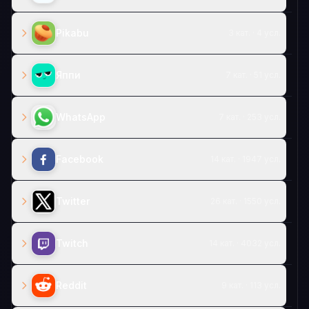
Pikabu
3 кат. · 4 усл.
Яппи
7 кат. · 51 усл.
WhatsApp
7 кат. · 253 усл.
Facebook
14 кат. · 1947 усл.
Twitter
26 кат. · 1550 усл.
Twitch
14 кат. · 4032 усл.
Reddit
9 кат. · 113 усл.