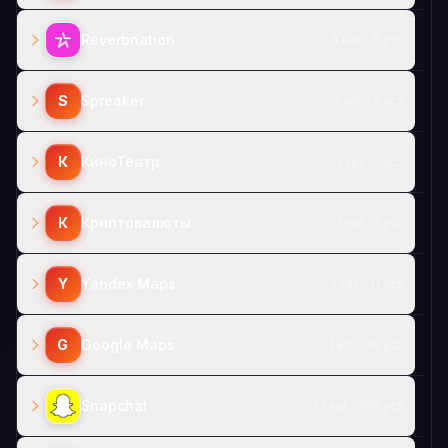
Reverbnation
8 кат. · 8 усл.
S
Spreaker
2 кат. · 2 усл.
К
КиноТеатр
1 кат. · 1 усл.
К
Криптовалюты
1 кат. · 1 усл.
Y
Yandex Maps
2 кат. · 11 усл.
G
Google Maps
1 кат. · 18 усл.
Snapchat
13 кат. · 108 усл.