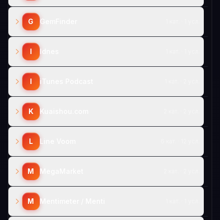
G
GemFinder
1 кат. · 1 усл.
I
Idnes
1 кат. · 1 усл.
I
iTunes Podcast
1 кат. · 2 усл.
K
Kuaishou.com
2 кат. · 2 усл.
L
Line Voom
6 кат. · 12 усл.
M
MegaMarket
2 кат. · 2 усл.
M
Mentimeter / Menti
1 кат. · 1 усл.