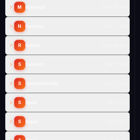
M
Mixcloud
7 кат. · 10 усл.
N
Novinky
1 кат. · 1 усл.
R
Rubika
2 кат. · 29 усл.
S
Seznam
1 кат. · 1 усл.
S
Spinninrecords
1 кат. · 8 усл.
S
Sport
1 кат. · 1 усл.
S
Super
1 кат. · 1 усл.