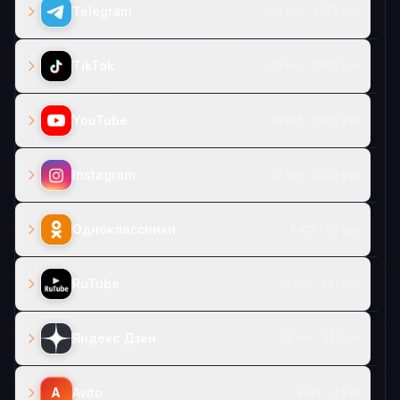
Telegram
34 кат. · 9355 усл.
TikTok
23 кат. · 2509 усл.
YouTube
22 кат. · 5965 усл.
Instagram
17 кат. · 5423 усл.
Одноклассники
7 кат. · 59 усл.
RuTube
13 кат. · 381 усл.
Яндекс Дзен
12 кат. · 141 усл.
A
Avito
3 кат. · 4 усл.