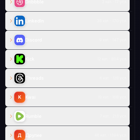
Dribbble
3 кат. · 17 усл.
LinkedIn
38 кат. · 170 усл.
Discord
9 кат. · 147 усл.
Kick
12 кат. · 804 усл.
Threads
6 кат. · 128 усл.
K
Kwai
19 кат. · 108 усл.
Rumble
7 кат. · 213 усл.
Д
Другие
46 кат. · 1394 усл.