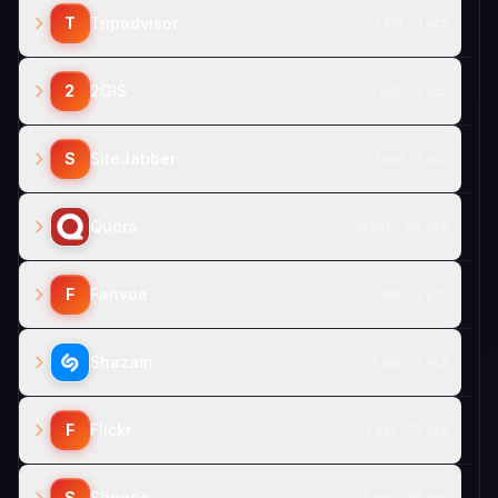
T
Tripadvisor
1 кат. · 1 усл.
2
2GIS
1 кат. · 3 усл.
S
SiteJabber
1 кат. · 1 усл.
Quora
18 кат. · 94 усл.
F
Fanvue
2 кат. · 2 усл.
Shazam
1 кат. · 5 усл.
F
Flickr
2 кат. · 12 усл.
S
Shopee
3 кат. · 58 усл.