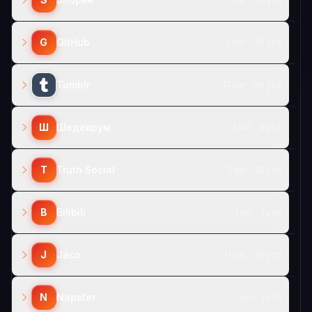
G
GitHub
7 кат. · 20 усл.
Tumblr
17 кат. · 58 усл.
Ш
Шедеврум
1 кат. · 9 усл.
T
Truth Social
3 кат. · 22 усл.
B
Bilibili
1 кат. · 1 усл.
J
Jaco
11 кат. · 20 усл.
N
Napster
1 кат. · 1 усл.