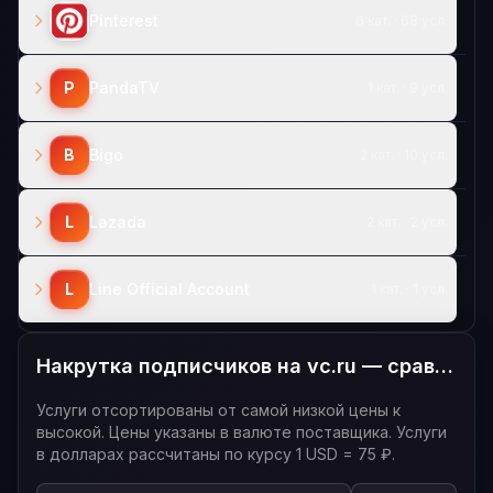
Pinterest
6 кат. · 68 усл.
P
PandaTV
1 кат. · 9 усл.
B
Bigo
2 кат. · 10 усл.
L
Lazada
2 кат. · 2 усл.
L
Line Official Account
1 кат. · 1 усл.
Накрутка подписчиков на vc.ru — сравнение цен — все услуги
Услуги отсортированы от самой низкой цены к
высокой. Цены указаны в валюте поставщика. Услуги
в долларах рассчитаны по курсу 1 USD = 75 ₽.