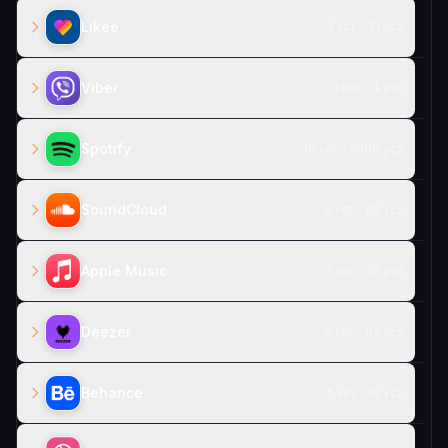
Likee
9 кат. · 71 усл.
Viber
1 кат. · 4 усл.
Spotify
16 кат. · 2000 усл.
SoundCloud
9 кат. · 82 усл.
Apple Music
3 кат. · 20 усл.
Deezer
5 кат. · 62 усл.
Behance
5 кат. · 16 усл.