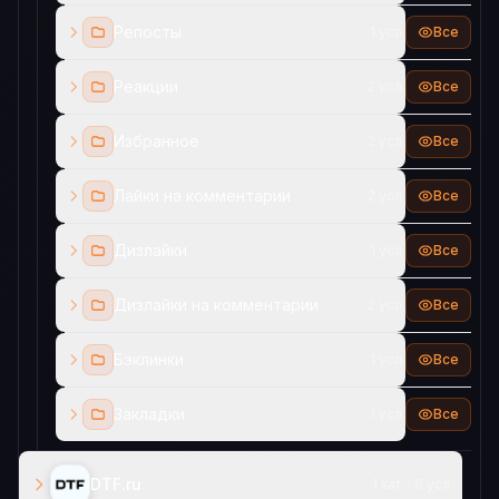
Репосты
1 усл.
Все
Реакции
2 усл.
Все
Избранное
2 усл.
Все
Лайки на комментарии
2 усл.
Все
Дизлайки
1 усл.
Все
Дизлайки на комментарии
2 усл.
Все
Бэклинки
1 усл.
Все
Закладки
1 усл.
Все
DTF.ru
1 кат. · 6 усл.