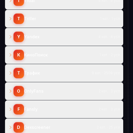
T
Tidal
5 кат. · 8 усл.
T
Triller
1 кат. · 1 усл.
Y
Yandex
4 кат. · 4 усл.
К
КиноПоиск
1 кат. · 2 усл.
Т
Трафик
9 кат. · 2509 усл.
O
OnlyFans
2 кат. · 3 усл.
F
Fansly
2 кат. · 3 усл.
D
Dexscreener
2 кат. · 25 усл.