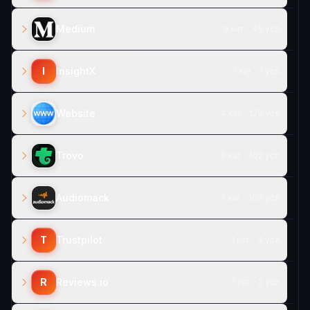
Medium
9 кат. · 46 усл.
I
InsightX
1 кат. · 1 усл.
Website
4 кат. · 129 усл.
Trovo
8 кат. · 102 усл.
Audiomack
7 кат. · 103 усл.
T
Trustpilot
1 кат. · 4 усл.
R
Reviews.io
1 кат. · 2 усл.