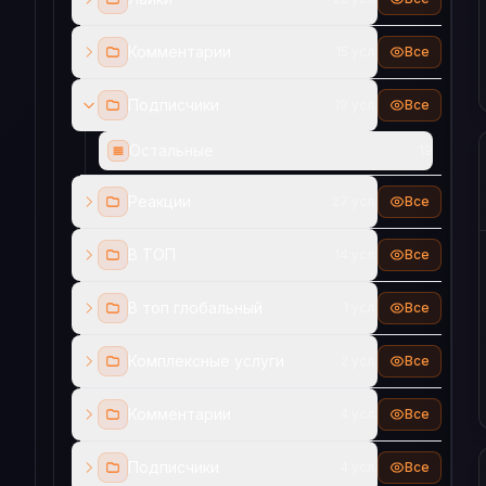
Комментарии
15 усл.
Все
Подписчики
19 усл.
Все
Остальные
19
Реакции
27 усл.
Все
В ТОП
14 усл.
Все
В топ глобальный
1 усл.
Все
Комплексные услуги
2 усл.
Все
Комментарии
4 усл.
Все
Подписчики
4 усл.
Все