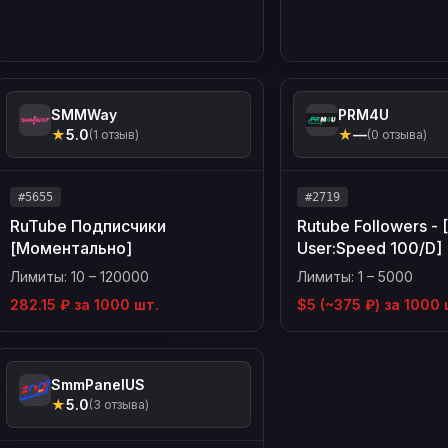
SMMWay
PRM4U
★
5.0
★
—
(1 отзыв)
(0 отзыва)
#5655
#2719
RuTube Подписчики
Rutube Followers - 
[Моментально]
User:Speed 100/D]
Лимиты: 10 – 120000
Лимиты: 1 – 5000
282.15 ₽ за 1000 шт.
$5 (~375 ₽) за 1000 
SmmPanelUS
★
5.0
(3 отзыва)