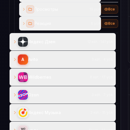
Просмотры
19 усл.
Все
Реакция
6 усл.
Все
Яндекс Дзен
12 кат. · 141 усл.
A
Avito
3 кат. · 4 усл.
Wildberries
6 кат. · 17 усл.
Ozon
3 кат. · 7 усл.
Яндекс Музыка
2 кат. · 15 усл.