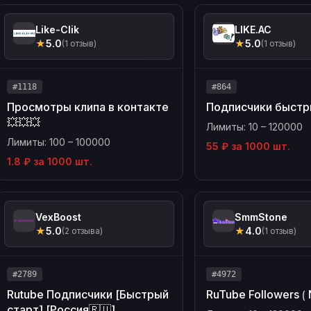
Like-Clik
LIKE.AC
★
5.0
★
5.0
(1 отзыв)
(1 отзыв)
#1118
#864
Просмотры клипа в контакте
Подписчики быстр
💥💥💥
Лимиты: 10 – 120000
Лимиты: 100 – 100000
55 ₽ за 1000 шт.
1.8 ₽ за 1000 шт.
VexBoost
SmmStone
★
5.0
★
4.0
(2 отзыва)
(1 отзыв)
#2789
#4972
Rutube Подписчики [Быстрый
RuTube Followers ⟮ 
старт] [Россия🇷🇺]