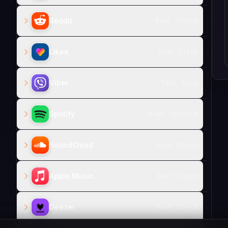
Reddit
9 кат. · 113 усл.
Likee
9 кат. · 71 усл.
Viber
1 кат. · 4 усл.
Spotify
16 кат. · 2000 усл.
SoundCloud
9 кат. · 82 усл.
Apple Music
3 кат. · 20 усл.
Deezer
5 кат. · 62 усл.