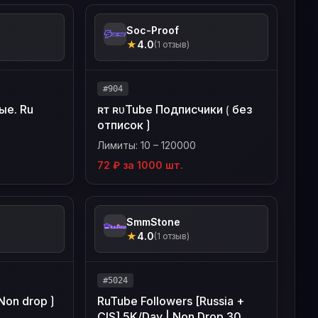
Soc-Proof
★
4.0
(1 отзыв)
#904
ые. Ru
ʀᴛ ʀᴜTube Подписчики ⟮ без
отписок ⟯
Лимиты: 10 – 120000
72 ₽ за 1000 шт.
SmmStone
★
4.0
(1 отзыв)
#5024
Non drop ⟯
RuTube Followers [Russia +
CIS] 5K/Day | Non Drop 30