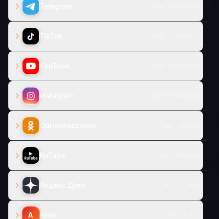
Telegram
34 кат. · 9355 усл.
TikTok
23 кат. · 2509 усл.
YouTube
22 кат. · 5965 усл.
Instagram
17 кат. · 5423 усл.
Одноклассники
7 кат. · 59 усл.
RuTube
13 кат. · 381 усл.
Яндекс Дзен
12 кат. · 141 усл.
A
Avito
3 кат. · 4 усл.