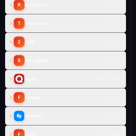
R
Reviews.io
1 кат. · 2 усл.
T
Tripadvisor
1 кат. · 1 усл.
2
2GIS
1 кат. · 3 усл.
S
SiteJabber
1 кат. · 1 усл.
Quora
18 кат. · 94 усл.
F
Fanvue
2 кат. · 2 усл.
Shazam
1 кат. · 5 усл.
F
Flickr
2 кат. · 12 усл.