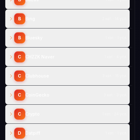
B
Bing
2 кат. · 14 усл.
B
Bluesky
1 кат. · 1 усл.
C
CHZZK Naver
1 кат. · 4 усл.
C
Clubhouse
3 кат. · 15 усл.
C
CoinGecko
3 кат. · 3 усл.
C
Crypto
1 кат. · 24 усл.
D
Datpiff
1 кат. · 1 усл.