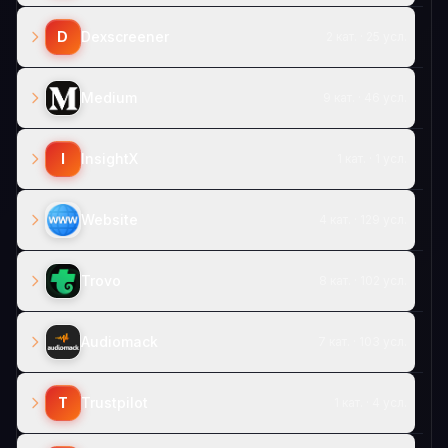
D
Dexscreener
2 кат. · 25 усл.
Medium
9 кат. · 46 усл.
I
InsightX
1 кат. · 1 усл.
Website
4 кат. · 129 усл.
Trovo
8 кат. · 102 усл.
Audiomack
7 кат. · 103 усл.
T
Trustpilot
1 кат. · 4 усл.