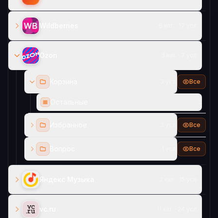
Wildberries
6 кат. · 17 усл.
Ozon
3 кат. · 7 усл.
Корзина
3 усл.
Все
Остальные
3
Избранное
3 усл.
Все
Вопрос
1 усл.
Все
Яндекс Музыка
2 кат. · 15 усл.
vc.ru
11 кат. · 24 усл.