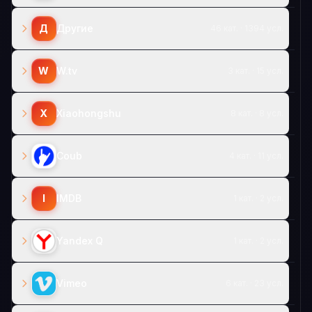
Д
Другие
46 кат. · 1394 усл.
W
W.tv
3 кат. · 15 усл.
X
Xiaohongshu
8 кат. · 8 усл.
Coub
4 кат. · 11 усл.
I
IMDB
1 кат. · 2 усл.
Yandex Q
1 кат. · 2 усл.
Vimeo
6 кат. · 23 усл.