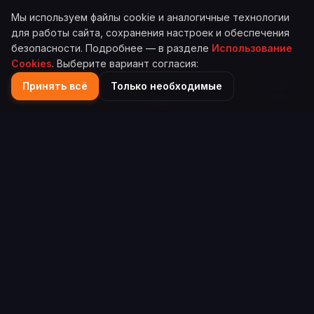
Мы используем файлы cookie и аналогичные технологии
для работы сайта, сохранения настроек и обеспечения
безопасности. Подробнее — в разделе
Использование
Cookies
. Выберите вариант согласия:
Принять всё
Только необходимые
Главная
Каталог
Поиск
Войти
Отзыв
Scorefy
Платформа для объективной оценки компаний и
сервисов на основе реальных отзывов пользователей.
info@scorefy.ru
ИНФОРМАЦИЯ
Как добавить компанию
Как учитываются отзывы
ПРАВОВАЯ ИНФОРМАЦИЯ
Правила пользования
Политика конфиденциальности