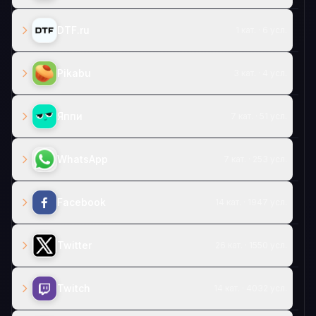
DTF.ru
1 кат. · 6 усл.
Pikabu
3 кат. · 4 усл.
Яппи
7 кат. · 51 усл.
WhatsApp
7 кат. · 253 усл.
Facebook
14 кат. · 1947 усл.
Twitter
26 кат. · 1550 усл.
Twitch
14 кат. · 4032 усл.