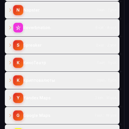
N
Napster
1 кат. · 1 усл.
Reverbnation
8 кат. · 8 усл.
S
Spreaker
2 кат. · 2 усл.
К
КиноТеатр
1 кат. · 1 усл.
К
Криптовалюты
1 кат. · 1 усл.
Y
Yandex Maps
2 кат. · 11 усл.
G
Google Maps
1 кат. · 18 усл.