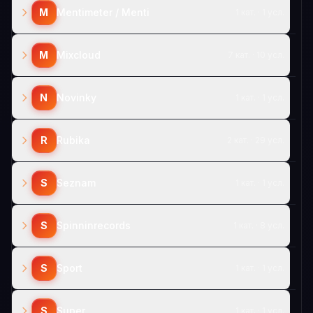
M
Mentimeter / Menti
1 кат. · 1 усл.
M
Mixcloud
7 кат. · 10 усл.
N
Novinky
1 кат. · 1 усл.
R
Rubika
2 кат. · 29 усл.
S
Seznam
1 кат. · 1 усл.
S
Spinninrecords
1 кат. · 8 усл.
S
Sport
1 кат. · 1 усл.
S
Super
1 кат. · 1 усл.