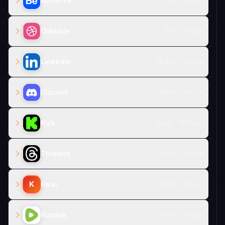
Behance
5 кат. · 16 усл.
Dribbble
3 кат. · 17 усл.
LinkedIn
38 кат. · 170 усл.
Discord
9 кат. · 147 усл.
Kick
12 кат. · 804 усл.
Threads
6 кат. · 128 усл.
K
Kwai
19 кат. · 108 усл.
Rumble
7 кат. · 213 усл.