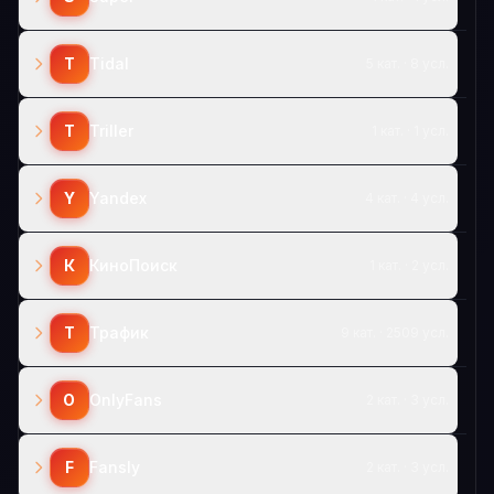
T
Tidal
5 кат. · 8 усл.
T
Triller
1 кат. · 1 усл.
Y
Yandex
4 кат. · 4 усл.
К
КиноПоиск
1 кат. · 2 усл.
Т
Трафик
9 кат. · 2509 усл.
O
OnlyFans
2 кат. · 3 усл.
F
Fansly
2 кат. · 3 усл.