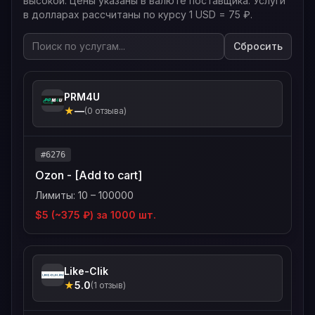
высокой. Цены указаны в валюте поставщика. Услуги
в долларах рассчитаны по курсу 1 USD = 75 ₽.
Сбросить
PRM4U
★
—
(0 отзыва)
#6276
Ozon - [Add to cart]
Лимиты: 10 – 100000
$5 (~375 ₽) за 1000 шт.
Like-Clik
★
5.0
(1 отзыв)