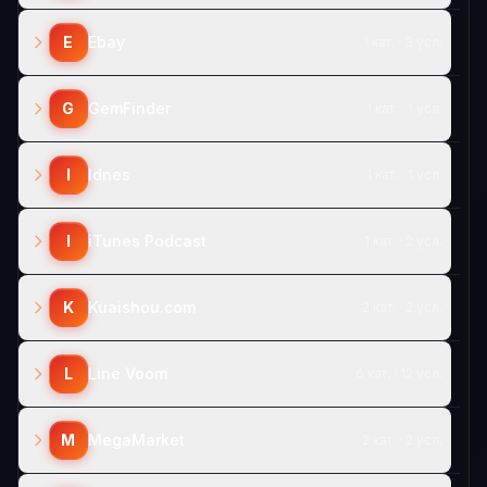
E
Ebay
1 кат. · 3 усл.
G
GemFinder
1 кат. · 1 усл.
I
Idnes
1 кат. · 1 усл.
I
iTunes Podcast
1 кат. · 2 усл.
K
Kuaishou.com
2 кат. · 2 усл.
L
Line Voom
6 кат. · 12 усл.
M
MegaMarket
2 кат. · 2 усл.