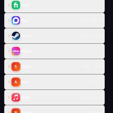
Fiverr
1 кат. · 6 усл.
Max
15 кат. · 93 усл.
Steam
7 кат. · 50 усл.
Wibes
9 кат. · 33 усл.
5
500px
3 кат. · 3 усл.
A
Alza
1 кат. · 1 усл.
Apple
4 кат. · 11 усл.
B
Bazos
1 кат. · 1 усл.