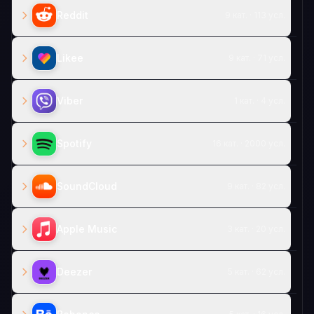
Reddit
9 кат. · 113 усл.
Likee
9 кат. · 71 усл.
Viber
1 кат. · 4 усл.
Spotify
16 кат. · 2000 усл.
SoundCloud
9 кат. · 82 усл.
Apple Music
3 кат. · 20 усл.
Deezer
5 кат. · 62 усл.