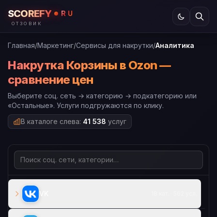
SCOREFY
RU
ОТЗОВИК
Главная
/
Маркетинг
/
Сервисы для накрутки
/
Аналитика
Накрутка Корзины в Ozon —
сравнение цен
Выберите соц. сеть → категорию → подкатегорию или
«Остальные». Услуги подгружаются по клику.
В каталоге слева:
41 538
услуг
VK
18 кат. · 562 усл.