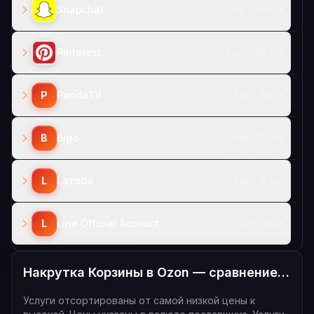
Snapchat
13 кат. · 108 усл.
Pinterest
6 кат. · 68 усл.
P
PandaTV
1 кат. · 9 усл.
B
Bigo
2 кат. · 10 усл.
L
Lazada
2 кат. · 2 усл.
L
Line Official Account
1 кат. · 1 усл.
Накрутка Корзины в Ozon — сравнение цен — все услуги
Услуги отсортированы от самой низкой цены к