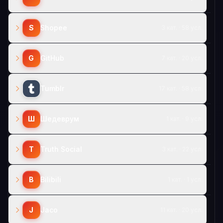
S
Shopee
3 кат. · 58 усл.
G
GitHub
7 кат. · 20 усл.
Tumblr
17 кат. · 58 усл.
Ш
Шедеврум
1 кат. · 9 усл.
T
Truth Social
3 кат. · 22 усл.
B
Bilibili
1 кат. · 1 усл.
J
Jaco
11 кат. · 20 усл.