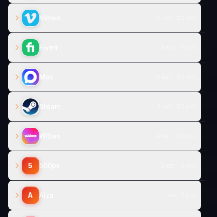
Vimeo
6 кат. · 23 усл.
Fiverr
1 кат. · 6 усл.
Max
15 кат. · 93 усл.
Steam
7 кат. · 50 усл.
Wibes
9 кат. · 33 усл.
5
500px
3 кат. · 3 усл.
A
Alza
1 кат. · 1 усл.