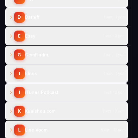
D
Datpiff
1 кат. · 1 усл.
E
Ebay
1 кат. · 3 усл.
G
GemFinder
1 кат. · 1 усл.
I
Idnes
1 кат. · 1 усл.
I
iTunes Podcast
1 кат. · 2 усл.
K
Kuaishou.com
2 кат. · 2 усл.
L
Line Voom
6 кат. · 12 усл.