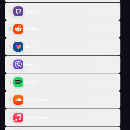
Twitch
14 кат. · 4032 усл.
Reddit
9 кат. · 113 усл.
Likee
9 кат. · 71 усл.
Viber
1 кат. · 4 усл.
Spotify
16 кат. · 2000 усл.
SoundCloud
9 кат. · 82 усл.
Apple Music
3 кат. · 20 усл.