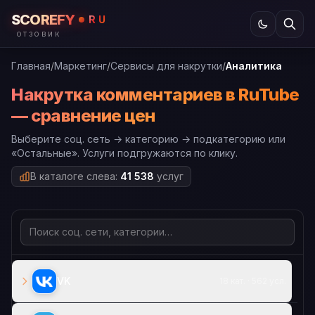
SCOREFY
RU
ОТЗОВИК
Главная
/
Маркетинг
/
Сервисы для накрутки
/
Аналитика
Накрутка комментариев в RuTube
— сравнение цен
Выберите соц. сеть → категорию → подкатегорию или
«Остальные». Услуги подгружаются по клику.
В каталоге слева:
41 538
услуг
VK
18 кат. · 562 усл.