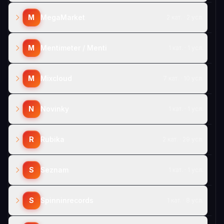
M
MegaMarket
2 кат. · 2 усл.
M
Mentimeter / Menti
1 кат. · 1 усл.
M
Mixcloud
7 кат. · 10 усл.
N
Novinky
1 кат. · 1 усл.
R
Rubika
2 кат. · 29 усл.
S
Seznam
1 кат. · 1 усл.
S
Spinninrecords
1 кат. · 8 усл.