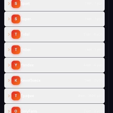
S
Sport
1 кат. · 1 усл.
S
Super
1 кат. · 1 усл.
T
Tidal
5 кат. · 8 усл.
T
Triller
1 кат. · 1 усл.
Y
Yandex
4 кат. · 4 усл.
К
КиноПоиск
1 кат. · 2 усл.
Т
Трафик
9 кат. · 2509 усл.
O
OnlyFans
2 кат. · 3 усл.