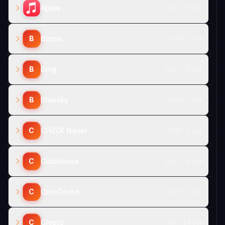
Apple
4 кат. · 11 усл.
B
Bazos
1 кат. · 1 усл.
B
Bing
2 кат. · 14 усл.
B
Bluesky
1 кат. · 1 усл.
C
CHZZK Naver
1 кат. · 4 усл.
C
Clubhouse
3 кат. · 15 усл.
C
CoinGecko
3 кат. · 3 усл.
C
Crypto
1 кат. · 24 усл.