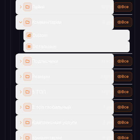
Лайки
22 усл.
Все
Комментарии
15 усл.
Все
Custom
7
Остальные
10
Подписчики
19 усл.
Все
Реакции
27 усл.
Все
В ТОП
14 усл.
Все
В топ глобальный
1 усл.
Все
Комплексные услуги
2 усл.
Все
Комментарии
4 усл.
Все