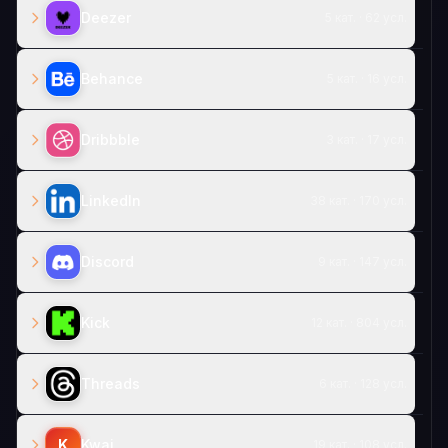
Deezer
5 кат. · 62 усл.
Behance
5 кат. · 16 усл.
Dribbble
3 кат. · 17 усл.
LinkedIn
38 кат. · 170 усл.
Discord
9 кат. · 147 усл.
Kick
12 кат. · 804 усл.
Threads
6 кат. · 128 усл.
K
Kwai
19 кат. · 108 усл.