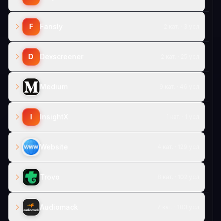
F
Fansly
2 кат. · 3 усл.
D
Dexscreener
2 кат. · 25 усл.
Medium
9 кат. · 46 усл.
I
InsightX
1 кат. · 1 усл.
Website
4 кат. · 129 усл.
Trovo
8 кат. · 102 усл.
Audiomack
7 кат. · 103 усл.