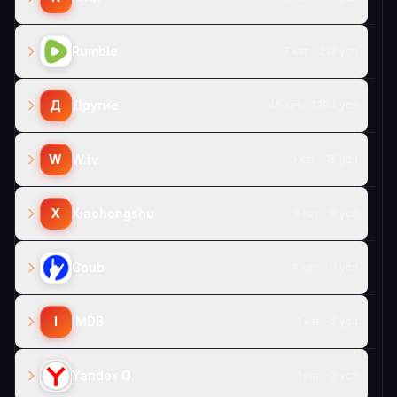
Rumble
7 кат. · 213 усл.
Д
Другие
46 кат. · 1394 усл.
W
W.tv
3 кат. · 15 усл.
X
Xiaohongshu
8 кат. · 8 усл.
Coub
4 кат. · 11 усл.
I
IMDB
1 кат. · 2 усл.
Yandex Q
1 кат. · 2 усл.