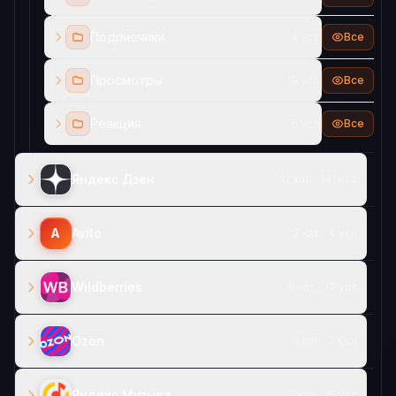
Подписчики
4 усл.
Все
Просмотры
19 усл.
Все
Реакция
6 усл.
Все
Яндекс Дзен
12 кат. · 141 усл.
A
Avito
3 кат. · 4 усл.
Wildberries
6 кат. · 17 усл.
Ozon
3 кат. · 7 усл.
Яндекс Музыка
2 кат. · 15 усл.