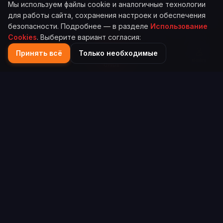
Мы используем файлы cookie и аналогичные технологии
для работы сайта, сохранения настроек и обеспечения
безопасности. Подробнее — в разделе
Использование
Cookies
. Выберите вариант согласия:
Принять всё
Только необходимые
Главная
Каталог
Поиск
Войти
Отзыв
Scorefy
Платформа для объективной оценки компаний и
сервисов на основе реальных отзывов пользователей.
info@scorefy.ru
ИНФОРМАЦИЯ
Как добавить компанию
Как учитываются отзывы
ПРАВОВАЯ ИНФОРМАЦИЯ
Правила пользования
Политика конфиденциальности
Использование Cookies