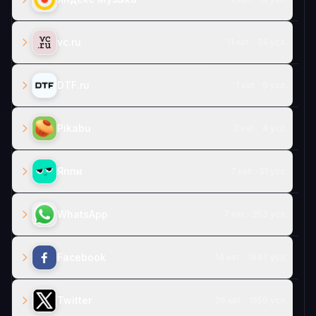
vc.ru
11 кат. · 24 усл.
DTF.ru
1 кат. · 6 усл.
Pikabu
3 кат. · 4 усл.
Яппи
7 кат. · 51 усл.
WhatsApp
7 кат. · 253 усл.
Facebook
14 кат. · 1947 усл.
Twitter
26 кат. · 1550 усл.