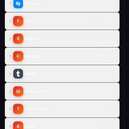
Shazam
1 кат. · 5 усл.
F
Flickr
2 кат. · 12 усл.
S
Shopee
3 кат. · 58 усл.
G
GitHub
7 кат. · 20 усл.
Tumblr
17 кат. · 58 усл.
Ш
Шедеврум
1 кат. · 9 усл.
T
Truth Social
3 кат. · 22 усл.
B
Bilibili
1 кат. · 1 усл.