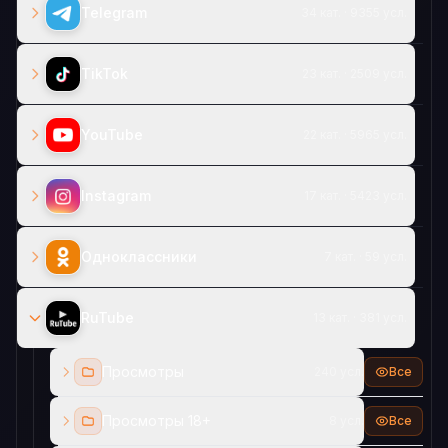
Telegram
34 кат. · 9355 усл.
TikTok
23 кат. · 2509 усл.
YouTube
22 кат. · 5965 усл.
Instagram
17 кат. · 5423 усл.
Одноклассники
7 кат. · 59 усл.
RuTube
13 кат. · 381 усл.
Просмотры
240 усл.
Все
Просмотры 18+
8 усл.
Все