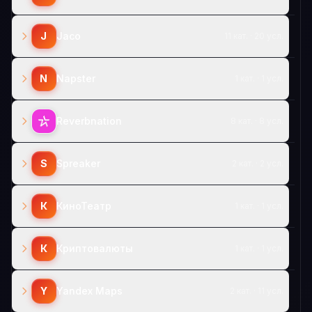
J
Jaco
11 кат. · 20 усл.
N
Napster
1 кат. · 1 усл.
Reverbnation
8 кат. · 8 усл.
S
Spreaker
2 кат. · 2 усл.
К
КиноТеатр
1 кат. · 1 усл.
К
Криптовалюты
1 кат. · 1 усл.
Y
Yandex Maps
2 кат. · 11 усл.