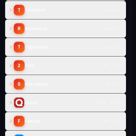
T
Trustpilot
1 кат. · 4 усл.
R
Reviews.io
1 кат. · 2 усл.
T
Tripadvisor
1 кат. · 1 усл.
2
2GIS
1 кат. · 3 усл.
S
SiteJabber
1 кат. · 1 усл.
Quora
18 кат. · 94 усл.
F
Fanvue
2 кат. · 2 усл.