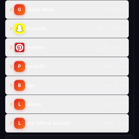
G
Google Maps
1 кат. · 18 усл.
Snapchat
13 кат. · 108 усл.
Pinterest
6 кат. · 68 усл.
P
PandaTV
1 кат. · 9 усл.
B
Bigo
2 кат. · 10 усл.
L
Lazada
2 кат. · 2 усл.
L
Line Official Account
1 кат. · 1 усл.