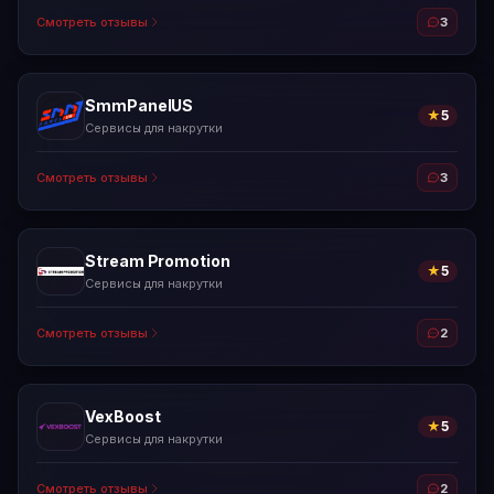
Смотреть отзывы
3
SmmPanelUS
★
5
Сервисы для накрутки
Смотреть отзывы
3
Stream Promotion
★
5
Сервисы для накрутки
Смотреть отзывы
2
VexBoost
★
5
Сервисы для накрутки
Смотреть отзывы
2