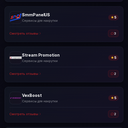
SmmPanelUS
★
5
Сервисы для накрутки
Смотреть отзывы
3
Stream Promotion
★
5
Сервисы для накрутки
Смотреть отзывы
2
VexBoost
★
5
Сервисы для накрутки
Смотреть отзывы
2