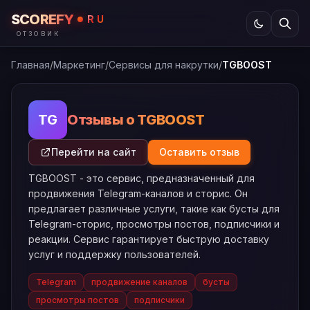
SCOREFY
RU
ОТЗОВИК
Главная
/
Маркетинг
/
Сервисы для накрутки
/
TGBOOST
Отзывы о TGBOOST
TG
Перейти на сайт
Оставить отзыв
TGBOOST - это сервис, предназначенный для
продвижения Telegram-каналов и сторис. Он
предлагает различные услуги, такие как бусты для
Telegram-сторис, просмотры постов, подписчики и
реакции. Сервис гарантирует быструю доставку
услуг и поддержку пользователей.
Telegram
продвижение каналов
бусты
просмотры постов
подписчики