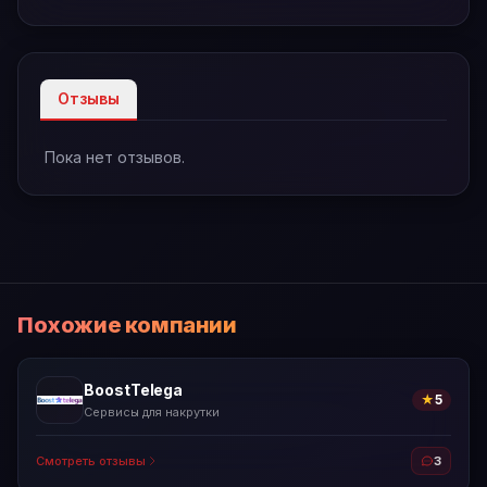
Отзывы
Пока нет отзывов.
Похожие компании
BoostTelega
★
5
Сервисы для накрутки
Смотреть отзывы
3