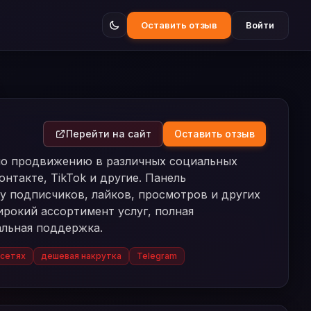
Оставить отзыв
Войти
Перейти на сайт
Оставить отзыв
по продвижению в различных социальных
онтакте, TikTok и другие. Панель
у подписчиков, лайков, просмотров и других
рокий ассортимент услуг, полная
альная поддержка.
цсетях
дешевая накрутка
Telegram