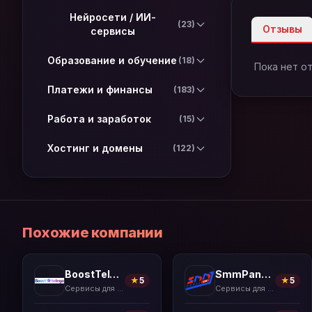
Нейросети / ИИ-
(23)
Отзывы
сервисы
Образование и обучение
(18)
Пока нет о
Платежи и финансы
(183)
Работа и заработок
(15)
Хостинг и домены
(122)
Похожие компании
BoostTelega
SmmPanelUS
★
5
★
5
Сервисы для накрутки
Сервисы для накрутки