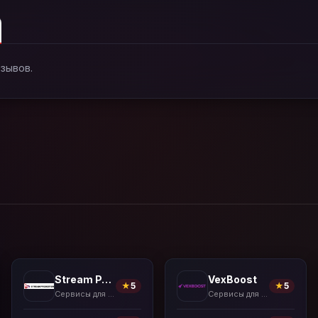
тзывов.
Stream Promotion
VexBoost
★
5
★
5
Сервисы для накрутки
Сервисы для накрутки