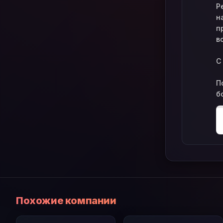
Р
н
п
в
С
П
б
Похожие компании