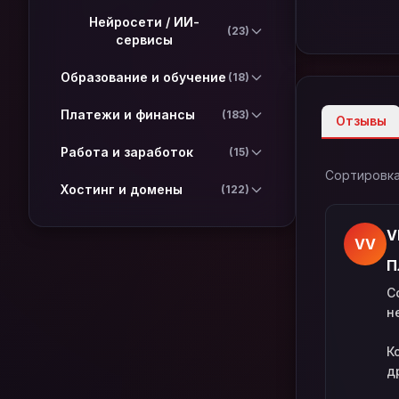
Нейросети / ИИ-
(23)
сервисы
Образование и обучение
(18)
Платежи и финансы
(183)
Отзывы
Работа и заработок
(15)
Сортировка
Хостинг и домены
(122)
V
VV
П
С
н
К
д