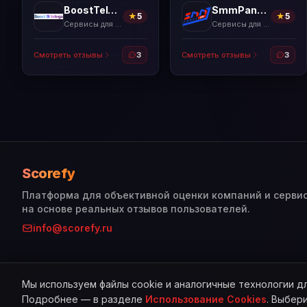
BoostTelega
SmmPanelUS
★
5
★
5
Сервисы для накрутки
Сервисы для накрутки
Смотреть отзывы
3
Смотреть отзывы
3
Scorefy
Платформа для объективной оценки компаний и серви
на основе реальных отзывов пользователей.
info@scorefy.ru
Мы используем файлы cookie и аналогичные технологии д
© 2026 Scorefy. Все права защищены.
Подробнее — в разделе
Использование Cookies
. Выбер