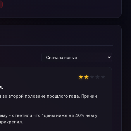
★
★
★
★
★
я.
 во второй половине прошлого года. Причин
ему - ответили что "цены ниже на 40% чем у
 прикрепил.