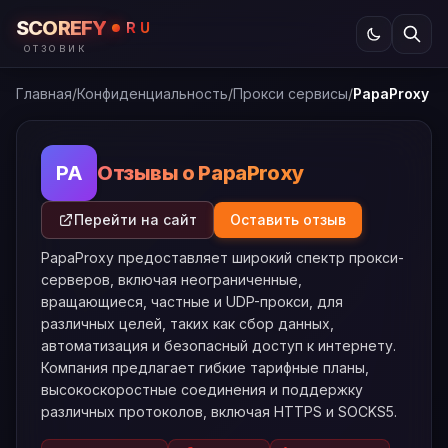
SCOREFY
RU
ОТЗОВИК
Главная
/
Конфиденциальность
/
Прокси сервисы
/
PapaProxy
Отзывы о PapaProxy
PA
Перейти на сайт
Оставить отзыв
PapaProxy предоставляет широкий спектр прокси-
серверов, включая неограниченные,
вращающиеся, частные и UDP-прокси, для
различных целей, таких как сбор данных,
автоматизация и безопасный доступ к интернету.
Компания предлагает гибкие тарифные планы,
высокоскоростные соединения и поддержку
различных протоколов, включая HTTPS и SOCKS5.