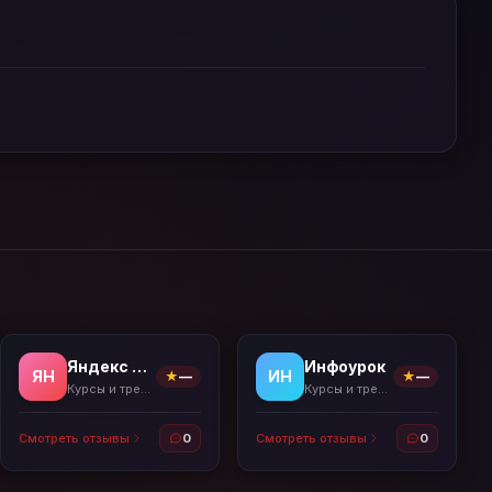
Яндекс Практикум
Инфоурок
ЯН
ИН
★
—
★
—
Курсы и тренажёры
Курсы и тренажёры
Смотреть отзывы
0
Смотреть отзывы
0