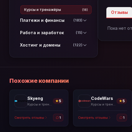
Курсы и тренажёры
(18)
Отзывы
Платежи и финансы
(183)
Пока нет о
Работа и заработок
(15)
Хостинг и домены
(122)
Похожие компании
Skyeng
CodeWars
★
5
★
5
Курсы и тренажёры
Курсы и тренажёры
Смотреть отзывы
1
Смотреть отзывы
1