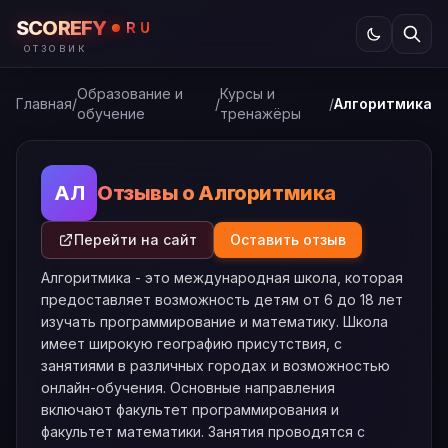
SCOREFY
RU
ОТЗОВИК
Образование и
Курсы и
Главная
/
/
/
Алгоритмика
обучение
тренажёры
Отзывы о Алгоритмика
АЛ
Перейти на сайт
Оставить отзыв
Алгоритмика - это международная школа, которая
предоставляет возможность детям от 6 до 18 лет
изучать программирование и математику. Школа
имеет широкую географию присутствия, с
занятиями в различных городах и возможностью
онлайн-обучения. Основные направления
включают факультет программирования и
факультет математики. Занятия проводятся с