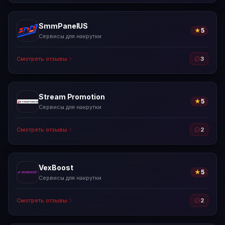
SmmPanelUS
★
5
Сервисы для накрутки
Смотреть отзывы
3
Stream Promotion
★
5
Сервисы для накрутки
Смотреть отзывы
2
VexBoost
★
5
Сервисы для накрутки
Смотреть отзывы
2