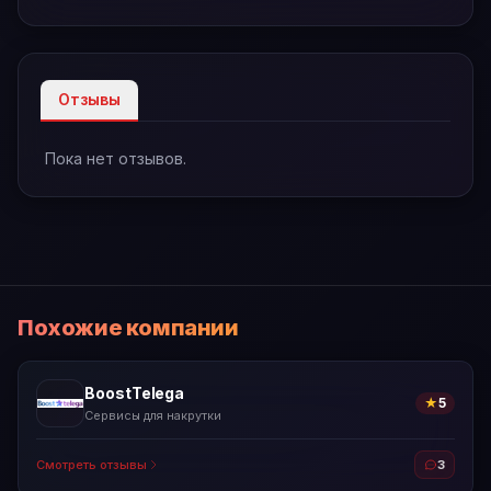
Отзывы
Пока нет отзывов.
Похожие компании
BoostTelega
★
5
Сервисы для накрутки
Смотреть отзывы
3