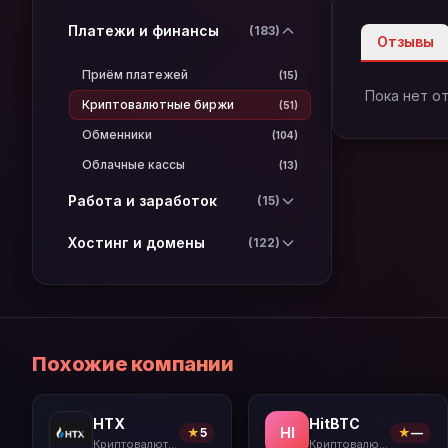
Платежи и финансы
(183)
Отзывы
Приём платежей
(15)
Пока нет о
Криптовалютные биржи
(51)
Обменники
(104)
Облачные кассы
(13)
Работа и заработок
(15)
Хостинг и домены
(122)
Похожие компании
HTX
HitBTC
HI
★
5
★
—
Криптовалютные биржи
Криптовалютные биржи