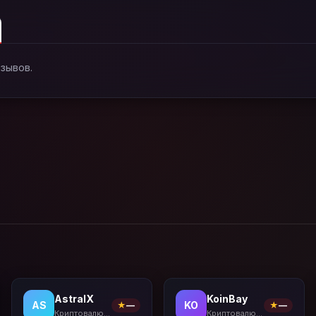
тзывов.
AstralX
KoinBay
AS
KO
★
—
★
—
Криптовалютные биржи
Криптовалютные биржи