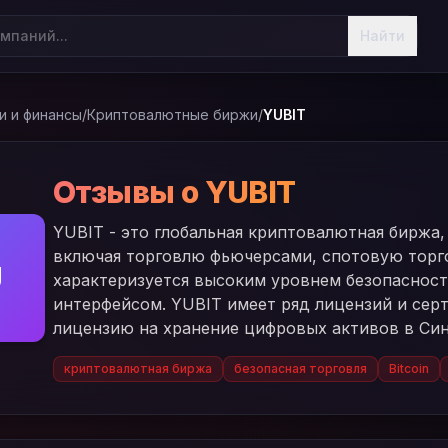
Найти
и и финансы
/
Криптовалютные биржи
/
YUBIT
Отзывы о YUBIT
YUBIT - это глобальная криптовалютная биржа,
включая торговлю фьючерсами, спотовую торго
U
характеризуется высоким уровнем безопаснос
интерфейсом. YUBIT имеет ряд лицензий и се
лицензию на хранение цифровых активов в Син
криптовалютная биржа
безопасная торговля
Bitcoin