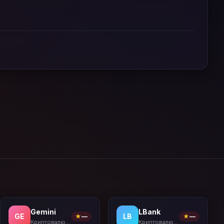
Gemini
LBank
GE
LB
★
—
★
—
Криптовалютные биржи
Криптовалютные биржи