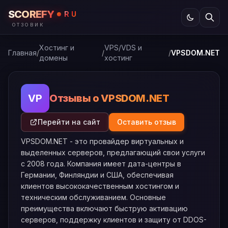
SCOREFY
RU
ОТЗОВИК
Хостинг и
VPS/VDS и
Главная
/
/
/
VPSDOM.NET
домены
хостинг
Отзывы о VPSDOM.NET
VP
Перейти на сайт
Оставить отзыв
VPSDOM.NET - это провайдер виртуальных и
выделенных серверов, предлагающий свои услуги
с 2008 года. Компания имеет дата-центры в
Германии, Финляндии и США, обеспечивая
клиентов высококачественным хостингом и
техническим обслуживанием. Основные
преимущества включают быструю активацию
серверов, поддержку клиентов и защиту от DDOS-