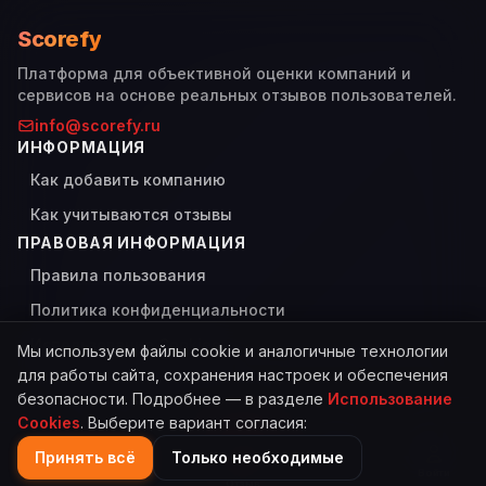
Scorefy
Платформа для объективной оценки компаний и
сервисов на основе реальных отзывов пользователей.
info@scorefy.ru
ИНФОРМАЦИЯ
Как добавить компанию
Как учитываются отзывы
ПРАВОВАЯ ИНФОРМАЦИЯ
Правила пользования
Политика конфиденциальности
Использование Cookies
Мы используем файлы cookie и аналогичные технологии
для работы сайта, сохранения настроек и обеспечения
безопасности. Подробнее — в разделе
Использование
Cookies
. Выберите вариант согласия:
© 2026 Scorefy. Все права защищены.
Сделано с
для пользователей
Принять всё
Только необходимые
Главная
Каталог
Поиск
Войти
Отзыв