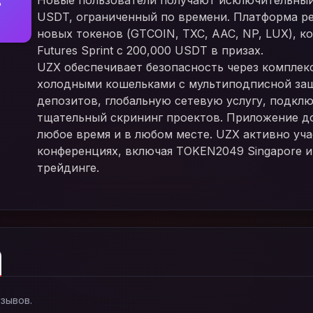
Новые пользователи получают исключительный
USDT, ограниченный по времени. Платформа ре
новых токенов (GTCOIN, TXC, AAC, NP, LUX), к
Futures Sprint с 200,000 USDT в призах.
UZX обеспечивает безопасность через комплек
холодными кошельками с мультиподписной защ
депозитов, глобальную сетевую услугу, подкл
тщательный скрининг проектов. Приложение дос
любое время и в любом месте. UZX активно уч
конференциях, включая TOKEN2049 Singapore и
трейдинге.
тзывов.