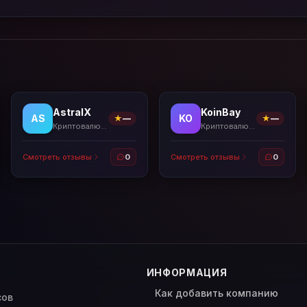
AstralX
KoinBay
AS
KO
★
—
★
—
Криптовалютные биржи
Криптовалютные биржи
Смотреть отзывы
0
Смотреть отзывы
0
ИНФОРМАЦИЯ
Как добавить компанию
сов