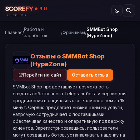
SCOREFY
RU
ОТЗОВИК
Работа и
SMMBot Shop
Главная
/
/
Франшизы
/
заработок
(HypeZone)
Отзывы о SMMBot Shop
(HypeZone)
Перейти на сайт
Оставить отзыв
SMMBot Shop предоставляет возможность
создать собственного Telegram-бота и сервис для
продвижения в социальных сетях менее чем за 15
минут. Сервис предлагает низкие цены на услуги,
напрямую сотрудничает с поставщиками,
обеспечивая качество и оперативную поддержку
клиентов. Зарегистрировавшись, пользователи
могут создавать ботов, устанавливать наценку на