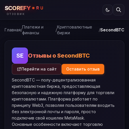
SCOREFY
RU
ОТЗОВИК
Платежи и
Криптовалютные
Главная
/
/
/
SecondBTC
финансы
биржи
Отзывы о SecondBTC
SE
Перейти на сайт
Оставить отзыв
SecondBTC — полу-децентрализованная
криптовалютная биржа, предоставляющая
безопасную и надежную платформу для торговли
криптовалютами. Платформа работает по
принципу Web3, позволяя пользователям входить
без электронной почты и пароля, просто
подключив свой кошелек MetaMask.
Основные особенности включают торговлю