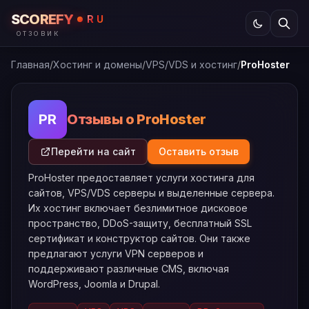
SCOREFY
RU
ОТЗОВИК
Главная
/
Хостинг и домены
/
VPS/VDS и хостинг
/
ProHoster
Отзывы о ProHoster
PR
Перейти на сайт
Оставить отзыв
ProHoster предоставляет услуги хостинга для
сайтов, VPS/VDS серверы и выделенные сервера.
Их хостинг включает безлимитное дисковое
пространство, DDoS-защиту, бесплатный SSL
сертификат и конструктор сайтов. Они также
предлагают услуги VPN серверов и
поддерживают различные CMS, включая
WordPress, Joomla и Drupal.