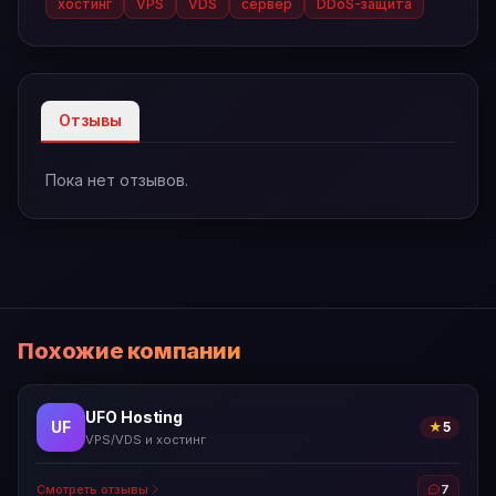
хостинг
VPS
VDS
сервер
DDoS-защита
Отзывы
Пока нет отзывов.
Похожие компании
UFO Hosting
UF
★
5
VPS/VDS и хостинг
Смотреть отзывы
7