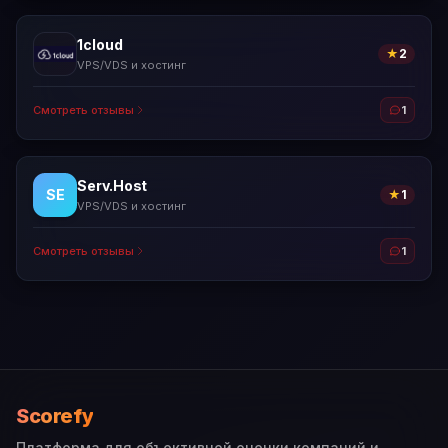
1cloud
★
2
VPS/VDS и хостинг
Смотреть отзывы
1
Serv.Host
SE
★
1
VPS/VDS и хостинг
Смотреть отзывы
1
Scorefy
Платформа для объективной оценки компаний и