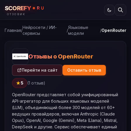
SCOREFY
RU
ОТЗОВИК
Нейросети / ИИ-
Языковые
Главная
/
/
/
OpenRouter
сервисы
модели
Отзывы о OpenRouter
Перейти на сайт
Оставить отзыв
★
5
(1 отзыв)
OpenRouter представляет собой унифицированный
API-агрегатор для больших языковых моделей
(LLM), объединяющий более 300 моделей от 60+
ведущих провайдеров, включая Anthropic (Claude
Opus), OpenAI, Google (Gemini), Meta (Llama), Mistral,
DeepSeek и другие. Сервис обеспечивает единый