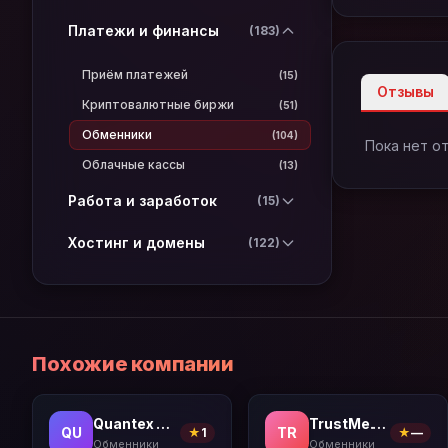
Платежи и финансы
(183)
Приём платежей
(15)
Отзывы
Криптовалютные биржи
(51)
Обменники
(104)
Пока нет о
Облачные кассы
(13)
Работа и заработок
(15)
Хостинг и домены
(122)
Похожие компании
Quantex Pro
TrustMe.Cash
QU
TR
★
1
★
—
Обменники
Обменники