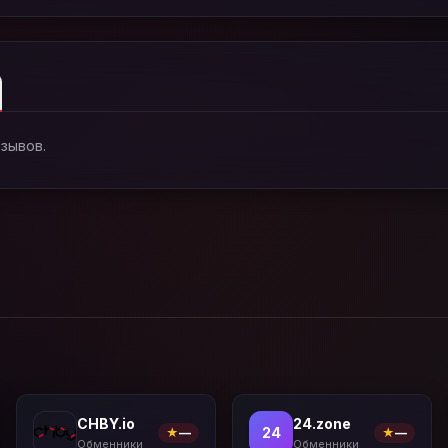
тзывов.
CHBY.io
24.zone
24
★
—
★
—
Обменники
Обменники