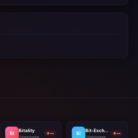
Bitality
Bit-Exchange
BI
BI
★
—
★
—
Обменники
Обменники