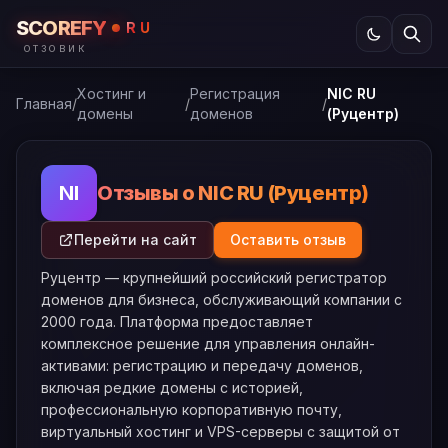
SCOREFY
RU
ОТЗОВИК
Хостинг и
Регистрация
NIC RU
Главная
/
/
/
домены
доменов
(Руцентр)
Отзывы о NIC RU (Руцентр)
NI
Перейти на сайт
Оставить отзыв
Руцентр — крупнейший российский регистратор
доменов для бизнеса, обслуживающий компании с
2000 года. Платформа предоставляет
комплексное решение для управления онлайн-
активами: регистрацию и передачу доменов,
включая редкие домены с историей,
профессиональную корпоративную почту,
виртуальный хостинг и VPS-серверы с защитой от