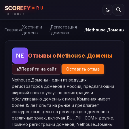
SCOREFY
RU
ОТЗОВИК
Хостинг и
Регистрация
Главная
/
/
/
Nethouse.Домены
домены
доменов
Отзывы о Nethouse.Домены
NE
Перейти на сайт
Оставить отзыв
Nethouse.Домены - один из ведущих
регистраторов доменов в России, предлагающий
широкий спектр услуг по регистрации и
обслуживанию доменных имен. Компания имеет
более 15 лет опыта на рынке и предлагает
конкурентные цены на регистрацию доменов в
различных зонах, включая .RU, .РФ, .COM и другие.
Помимо регистрации доменов, Nethouse.Домены