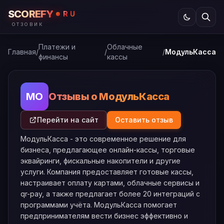
SCOREFY
RU
ОТЗОВИК
Платежи и
Облачные
Главная
/
/
/
МодульКасса
финансы
кассы
Отзывы о МодульКасса
МО
Перейти на сайт
Оставить отзыв
МодульКасса - это современное решение для
бизнеса, предлагающее онлайн-кассы, торговые
эквайринги, фискальные накопители и другие
услуги. Компания предоставляет готовые кассы,
настраивает оплату картами, облачные сервисы и
qr-pay, а также предлагает более 20 интеграций с
программами учёта. МодульКасса помогает
предпринимателям вести бизнес эффективно и