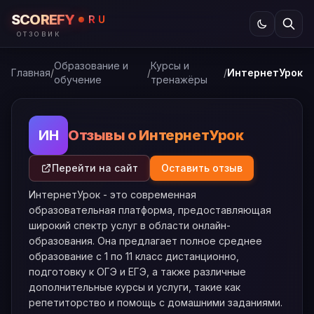
SCOREFY
RU
ОТЗОВИК
Образование и
Курсы и
Главная
/
/
/
ИнтернетУрок
обучение
тренажёры
Отзывы о ИнтернетУрок
ИН
Перейти на сайт
Оставить отзыв
ИнтернетУрок - это современная
образовательная платформа, предоставляющая
широкий спектр услуг в области онлайн-
образования. Она предлагает полное среднее
образование с 1 по 11 класс дистанционно,
подготовку к ОГЭ и ЕГЭ, а также различные
дополнительные курсы и услуги, такие как
репетиторство и помощь с домашними заданиями.