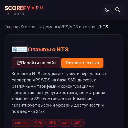
SCOREFY
RU
ОТЗОВИК
Главная
/
Хостинг и домены
/
VPS/VDS и хостинг
/
HTS
Отзывы о HTS
Перейти на сайт
Оставить отзыв
Компания HTS предлагает услуги виртуальных
серверов VPS/VDS на базе SSD-дисков, с
различными тарифами и конфигурациями.
Предоставляет услуги хостинга, регистрации
доменов и SSL-сертификатов. Компания
гарантирует высокий уровень доступности и
поддержки 24/7.
хостинг
VPS
VDS
ssd
SSL