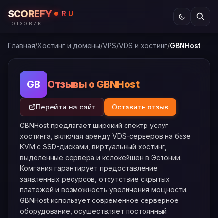
SCOREFY
RU
ОТЗОВИК
Главная
/
Хостинг и домены
/
VPS/VDS и хостинг
/
GBNHost
Отзывы о GBNHost
GB
Перейти на сайт
Оставить отзыв
GBNHost предлагает широкий спектр услуг
хостинга, включая аренду VDS-серверов на базе
KVM с SSD-дисками, виртуальный хостинг,
выделенные сервера и колокейшен в Эстонии.
Компания гарантирует предоставление
заявленных ресурсов, отсутствие скрытых
платежей и возможность увеличения мощности.
GBNHost использует современное серверное
оборудование, осуществляет постоянный