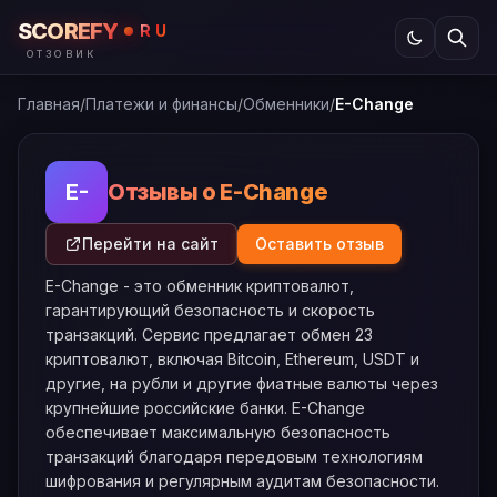
SCOREFY
RU
ОТЗОВИК
Главная
/
Платежи и финансы
/
Обменники
/
E-Change
Отзывы о E-Change
E-
Перейти на сайт
Оставить отзыв
E-Change - это обменник криптовалют,
гарантирующий безопасность и скорость
транзакций. Сервис предлагает обмен 23
криптовалют, включая Bitcoin, Ethereum, USDT и
другие, на рубли и другие фиатные валюты через
крупнейшие российские банки. E-Change
обеспечивает максимальную безопасность
транзакций благодаря передовым технологиям
шифрования и регулярным аудитам безопасности.