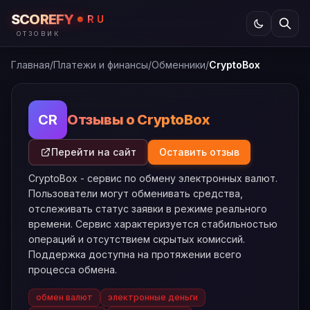
SCOREFY
RU
ОТЗОВИК
Главная
/
Платежи и финансы
/
Обменники
/
CryptoBox
Отзывы о CryptoBox
CR
Перейти на сайт
Оставить отзыв
CryptoBox - сервис по обмену электронных валют.
Пользователи могут обменивать средства,
отслеживать статус заявки в режиме реального
времени. Сервис характеризуется стабильностью
операций и отсутствием скрытых комиссий.
Поддержка доступна на протяжении всего
процесса обмена.
обмен валют
электронные деньги