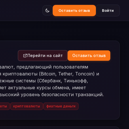
Оставить отзыв
Войти
Перейти на сайт
Оставить отзыв
х валют, предлагающий пользователям
риптовалюты (Bitcoin, Tether, Toncoin) и
тёжные системы (Сбербанк, Тинькофф,
яет актуальные курсы обмена, имеет
высокий уровень безопасности транзакций.
люты
криптовалюты
фиатные деньги