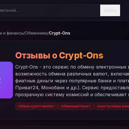
Найти
и и финансы
/
Обменники
/
Crypt-Ons
Отзывы о Crypt-Ons
Crypt-Ons - это сервис по обмену электронны
возможность обмена различных валют, включая к
R
фиатные деньги через популярные банки и пла
Приват24, Монобанк и др.). Сервис предоставл
прозрачную систему комиссий и обеспечивает 
обмен криптовалют
обменный пункт
электронные ва