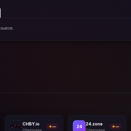
тзывов.
CHBY.io
24.zone
24
★
—
★
—
Обменники
Обменники