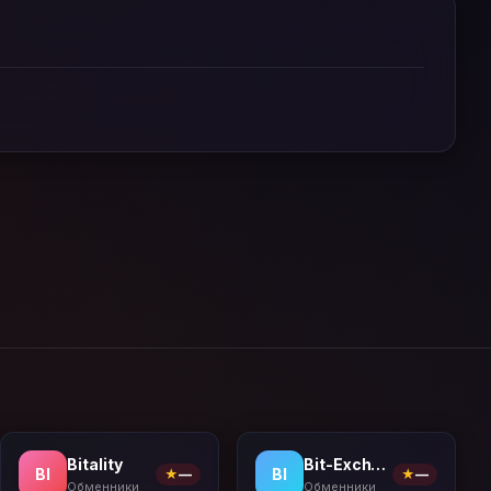
Bitality
Bit-Exchange
BI
BI
★
—
★
—
Обменники
Обменники