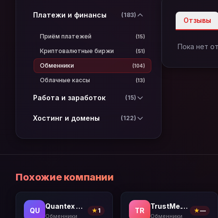
Платежи и финансы
(183)
Отзывы
Приём платежей
(15)
Пока нет о
Криптовалютные биржи
(51)
Обменники
(104)
Облачные кассы
(13)
Работа и заработок
(15)
Хостинг и домены
(122)
Похожие компании
Quantex Pro
TrustMe.Cash
QU
TR
★
1
★
—
Обменники
Обменники