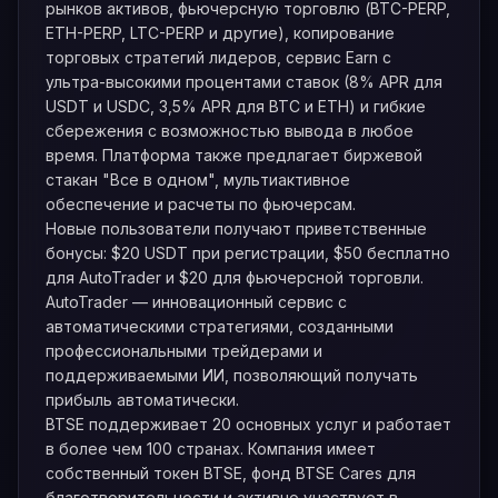
рынков активов, фьючерсную торговлю (BTC-PERP,
ETH-PERP, LTC-PERP и другие), копирование
торговых стратегий лидеров, сервис Earn с
ультра-высокими процентами ставок (8% APR для
USDT и USDC, 3,5% APR для BTC и ETH) и гибкие
сбережения с возможностью вывода в любое
время. Платформа также предлагает биржевой
стакан "Все в одном", мультиактивное
обеспечение и расчеты по фьючерсам.
Новые пользователи получают приветственные
бонусы: $20 USDT при регистрации, $50 бесплатно
для AutoTrader и $20 для фьючерсной торговли.
AutoTrader — инновационный сервис с
автоматическими стратегиями, созданными
профессиональными трейдерами и
поддерживаемыми ИИ, позволяющий получать
прибыль автоматически.
BTSE поддерживает 20 основных услуг и работает
в более чем 100 странах. Компания имеет
собственный токен BTSE, фонд BTSE Cares для
благотворительности и активно участвует в