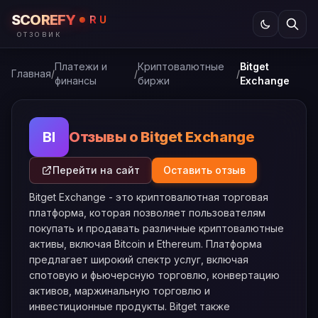
SCOREFY
RU
ОТЗОВИК
Платежи и
Криптовалютные
Bitget
Главная
/
/
/
финансы
биржи
Exchange
Отзывы о Bitget Exchange
BI
Перейти на сайт
Оставить отзыв
Bitget Exchange - это криптовалютная торговая
платформа, которая позволяет пользователям
покупать и продавать различные криптовалютные
активы, включая Bitcoin и Ethereum. Платформа
предлагает широкий спектр услуг, включая
спотовую и фьючерсную торговлю, конвертацию
активов, маржинальную торговлю и
инвестиционные продукты. Bitget также