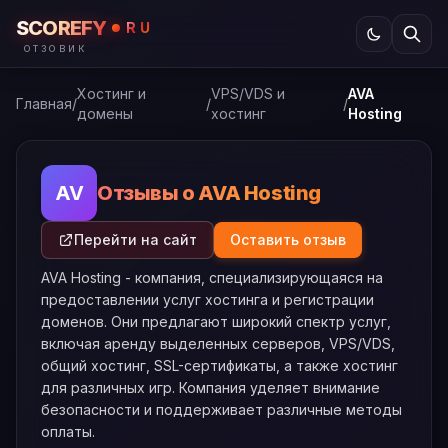
SCOREFY
RU
ОТЗОВИК
Хостинг и
VPS/VDS и
AVA
Главная
/
/
/
домены
хостинг
Hosting
Отзывы о AVA Hosting
AV
Перейти на сайт
Оставить отзыв
AVA Hosting - компания, специализирующаяся на
предоставлении услуг хостинга и регистрации
доменов. Они предлагают широкий спектр услуг,
включая аренду выделенных серверов, VPS/VDS,
общий хостинг, SSL-сертификаты, а также хостинг
для различных игр. Компания уделяет внимание
безопасности и поддерживает различные методы
оплаты.