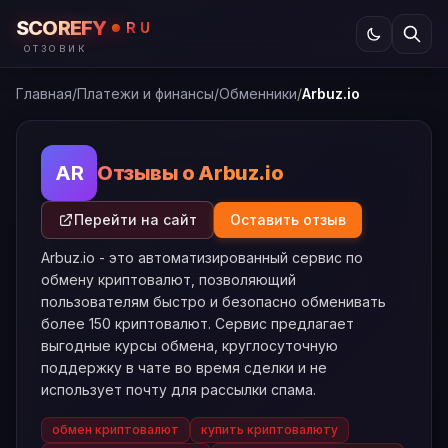
SCOREFY
RU
ОТЗОВИК
Главная
/
Платежи и финансы
/
Обменники
/
Arbuz.io
Отзывы о Arbuz.io
AR
Перейти на сайт
Оставить отзыв
Arbuz.io - это автоматизированный сервис по
обмену криптовалют, позволяющий
пользователям быстро и безопасно обменивать
более 150 криптовалют. Сервис предлагает
выгодные курсы обмена, круглосуточную
поддержку в чате во время сделки и не
использует почту для рассылки спама.
обмен криптовалют
купить криптовалюту