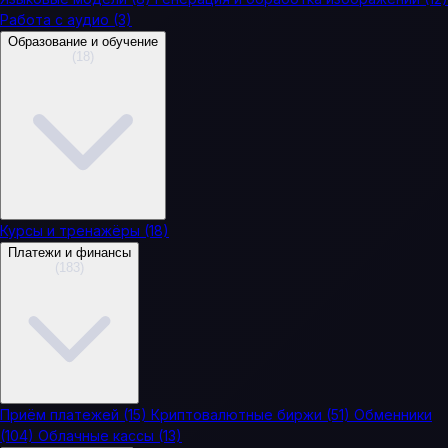
Работа с аудио
(3)
Образование и обучение
(18)
Курсы и тренажёры
(18)
Платежи и финансы
(183)
Приём платежей
(15)
Криптовалютные биржи
(51)
Обменники
(104)
Облачные кассы
(13)