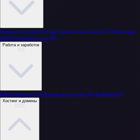
Приём платежей
(15)
Криптовалютные биржи
(51)
Обменники
(104)
Облачные кассы
(13)
Работа и заработок
(15)
Биржи фриланса
(6)
Биржи микрозадач
(8)
Франшизы
(1)
Хостинг и домены
(122)