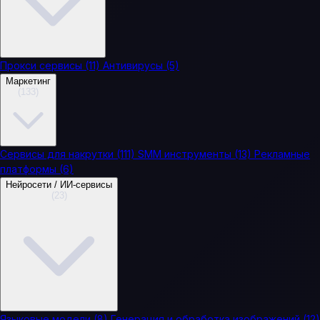
Прокси сервисы
(11)
Антивирусы
(5)
Маркетинг
(133)
Сервисы для накрутки
(111)
SMM инструменты
(13)
Рекламные
платформы
(6)
Нейросети / ИИ-сервисы
(23)
Языковые модели
(8)
Генерация и обработка изображений
(12)