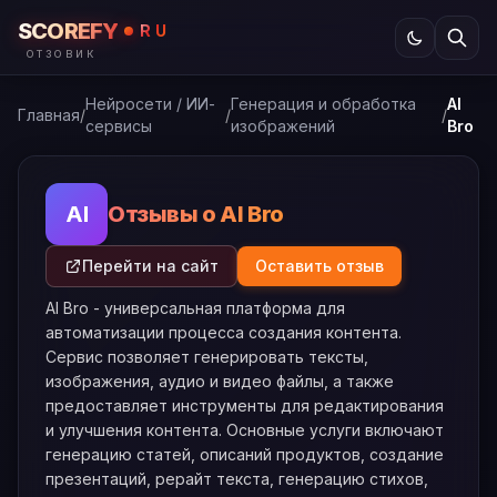
SCOREFY
RU
ОТЗОВИК
Нейросети / ИИ-
Генерация и обработка
AI
Главная
/
/
/
сервисы
изображений
Bro
Отзывы о AI Bro
AI
Перейти на сайт
Оставить отзыв
AI Bro - универсальная платформа для
автоматизации процесса создания контента.
Сервис позволяет генерировать тексты,
изображения, аудио и видео файлы, а также
предоставляет инструменты для редактирования
и улучшения контента. Основные услуги включают
генерацию статей, описаний продуктов, создание
презентаций, рерайт текста, генерацию стихов,