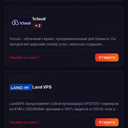
размещения серверов.
1cloud
★
2
1cloud - облачный сервис, предназначенный для бизнеса. Он
предлагает широкий спектр услуг, включая создание
виртуальных серверов, резервное копирование данных и
управление сетями. Основные преимущества сервиса
Открыть
Перейти на сайт
включают в себя гибкость конфигурации, надежность
хранения данных и простоту управления.
Land VPS
LandVPS представляет собой провайдера VPS/VDS-серверов
на KVM с SSD/NVMe-дисками и 100% защитой от DDoS-атак на
всех тарифах, 24/7 поддержкой, 99.9% аптаймом. Доступны
локации в России (Москва, Уфа), США, Германии,
Открыть
Перейти на сайт
Нидерландах, Финляндии; тарифы от 150 ₽/мес (1