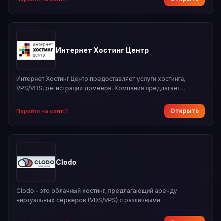
обеспечивает высокий уровень доступности и безопасности
для проектов своих клиентов, используя современное
оборудование и дата-центр Tier III+ ATMAN DC в Варшаве.
Интернет Хостинг Центр
Интернет Хостинг Центр предоставляет услуги хостинга,
VPS/VDS, регистрации доменов. Компания предлагает
надежный хостинг с поддержкой 24/7, uptime 99.9% и выше, а
также бесплатный переезд и тест 7 дней. Доступны различные
Открыть
Перейти на сайт
тарифы хостинга и VPS/VDS в разных регионах, включая
Европу и Азию.
Clodo
Clodo - это облачный хостинг, предлагающий аренду
виртуальных серверов (VDS/VPS) с различными
конфигурациями и операционными системами. Компания
позиционирует себя как поставщика передовых облачных