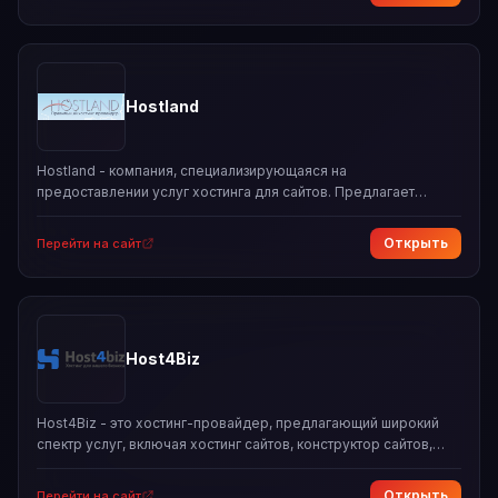
использует инновационные решения, такие как NVMe-диски,
бесплатный SSL, ежедневные бэкапы и поддержка 24/7.
Fastfox обеспечивает высокий уровень доступности (SLA
99%) и предлагает клиентам гибкие тарифные планы,
подходящие для различных проектов.
Hostland
Hostland - компания, специализирующаяся на
предоставлении услуг хостинга для сайтов. Предлагает
различные пакеты услуг, подходящие как для небольших, так и
для крупных компаний. Основные преимущества:
Открыть
Перейти на сайт
бесперебойная работа сайтов, бесплатные консультации,
скидки для клиентов, поддержка различных CMS и доменных
зон. Компания также предлагает бесплатный SSL-сертификат,
антивирус и конструктор сайтов.
Host4Biz
Host4Biz - это хостинг-провайдер, предлагающий широкий
спектр услуг, включая хостинг сайтов, конструктор сайтов,
домены, SSL-сертификаты, виртуальные и выделенные
серверы, а также администрирование серверов. Компания
Открыть
Перейти на сайт