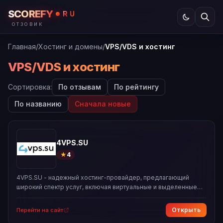
SCOREFY
RU
ОТЗОВИК
Главная
/
Хостинг и домены
/
VPS/VDS и хостинг
VPS/VDS и хостинг
Сортировка:
По отзывам
По рейтингу
По названию
Сначала новые
4VPS.SU
★
4
4VPS.SU - надежный хостинг-провайдер, предлагающий
широкий спектр услуг, включая виртуальные и выделенные
сервера, хостинг сайтов, регистрацию доменов и аренду IPv4
сетей. Компания обеспечивает премиальное качество услуг
Открыть
Перейти на сайт
по доступным ценам и имеет большой выбор локаций для