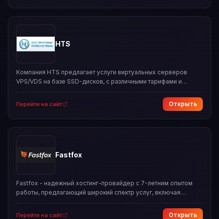
доменов по низким ценам. Компания предлагает конструктор
тарифных планов, собственную контрольную панель и
поддержку различных CMS и фреймворков.
HTS
Компания HTS предлагает услуги виртуальных серверов
VPS/VDS на базе SSD-дисков, с различными тарифами и
конфигурациями. Предоставляет услуги хостинга, регистрации
доменов и SSL-сертификатов. Компания гарантирует высокий
Открыть
Перейти на сайт
уровень доступности и поддержки 24/7.
Fastfox
Fastfox - надежный хостинг-провайдер с 7-летним опытом
работы, предлагающий широкий спектр услуг, включая
виртуальный хостинг, облачные VPS, SSL-сертификаты,
регистрацию доменов и администрирование. Компания
Открыть
Перейти на сайт